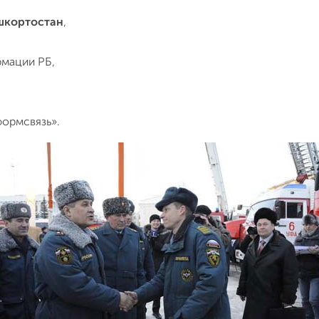
шкортостан
,
рмации РБ,
ормсвязь».