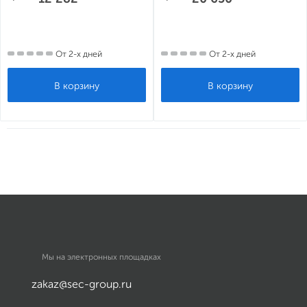
От 2-х дней
От 2-х дней
Мы на электронных площадках
zakaz@sec-group.ru