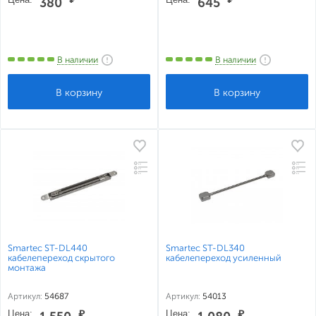
380
645
В наличии
В наличии
Smartec ST-DL440
Smartec ST-DL340
кабелепереход скрытого
кабелепереход усиленный
монтажа
Артикул:
54687
Артикул:
54013
Цена:
₽
Цена:
₽