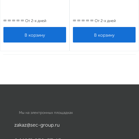
От 2-х дней
От 2-х дней
Мы на электронных площадках
zakaz@sec-group.ru