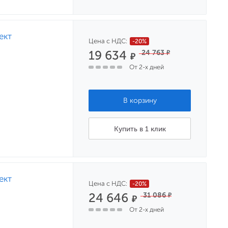
ект
Цена с НДС:
-20%
19 634
24 763
₽
₽
От 2-х дней
Купить в 1 клик
ект
Цена с НДС:
-20%
24 646
31 086
₽
₽
От 2-х дней