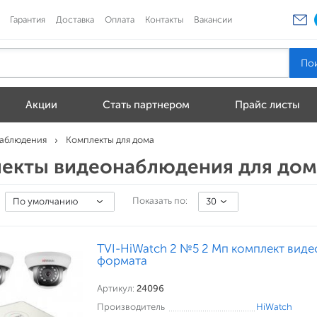
Гарантия
Доставка
Оплата
Контакты
Вакансии
Акции
Стать партнером
Прайс листы
наблюдения
Комплекты для дома
екты видеонаблюдения для дом
Показать по:
По умолчанию
30
TVI-HiWatch 2 №5 2 Мп комплект вид
формата
Артикул:
24096
Производитель
HiWatch