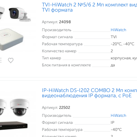
TVI-HiWatch 2 №5/6 2 Мп комплект в
TVI формата
Артикул:
24098
Производитель
HiWatch
Формат сигнала
TVI
Рабочая температура
-20°С, -40°С
Количество камер
2
Тип камер
корпусная, к
Блок питания в комплекте
да
IP-HiWatch DS-I202 COMBO 2 Мп комп
видеонаблюдения IP формата, c PoE
Артикул:
22502
Производитель
HiWatch
Формат сигнала
IP
Рабочая температура
-40°С
Количество камер
2