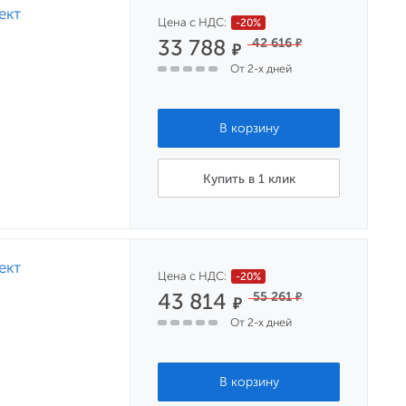
ект
Цена с НДС:
-20%
33 788
42 616
₽
₽
От 2-х дней
Купить в 1 клик
ект
Цена с НДС:
-20%
43 814
55 261
₽
₽
От 2-х дней