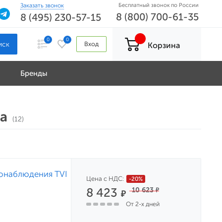
Заказать звонок
Бесплатный звонок по России
8 (800) 700-61-35
8 (495) 230-57-15
0
0
Вход
Корзина
Бренды
а
(12)
еонаблюдения TVI
Цена с НДС:
-20%
8 423
10 623
₽
₽
От 2-х дней