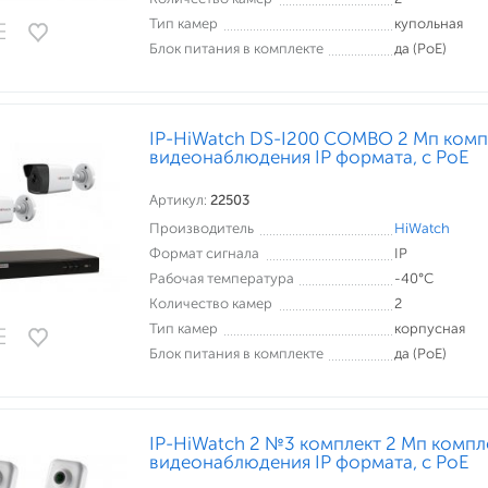
Тип камер
купольная
Блок питания в комплекте
да (PoE)
IP-HiWatch DS-I200 COMBO 2 Мп комп
видеонаблюдения IP формата, c PoE
Артикул:
22503
Производитель
HiWatch
Формат сигнала
IP
Рабочая температура
-40°С
Количество камер
2
Тип камер
корпусная
Блок питания в комплекте
да (PoE)
IP-HiWatch 2 №3 комплект 2 Мп компл
видеонаблюдения IP формата, c PoE