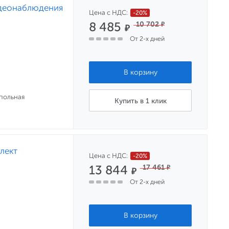
идеонаблюдения
Цена с НДС:
-20%
8 485
10 702
₽
₽
От 2-х дней
упольная
Купить в 1 клик
лект
Цена с НДС:
-20%
13 844
17 461
₽
₽
От 2-х дней