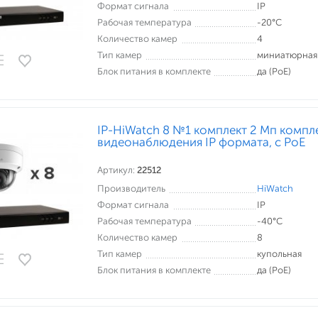
Формат сигнала
IP
Рабочая температура
-20°С
Количество камер
4
Тип камер
миниатюрная
Блок питания в комплекте
да (PoE)
IP-HiWatch 8 №1 комплект 2 Мп компл
видеонаблюдения IP формата, c PoE
Артикул:
22512
Производитель
HiWatch
Формат сигнала
IP
Рабочая температура
-40°С
Количество камер
8
Тип камер
купольная
Блок питания в комплекте
да (PoE)