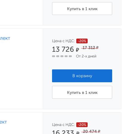
Купить в 1 клик
лект
Цена с НДС:
-20%
13 726
17 312
₽
₽
От 2-х дней
Купить в 1 клик
ект
Цена с НДС:
-20%
16 233
20 474
₽
₽