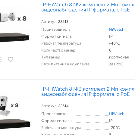
IP-HiWatch 8 №2 комплект 2 Мп компл
видеонаблюдения IP формата, c PoE
Артикул:
22513
Производитель
HiWatch
Формат сигнала
IP
Рабочая температура
-40°С
Количество камер
8
Тип камер
корпусная
Блок питания в комплекте
да (PoE)
IP-HiWatch 8 №3 комплект 2 Мп компл
видеонаблюдения IP формата, c PoE
Артикул:
22514
Производитель
HiWatch
Формат сигнала
IP
Рабочая температура
-20°С
Количество камер
8