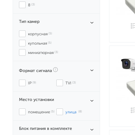
8
 (3)
Тип камер
корпусная
 (5)
купольная
 (5)
миниатюрная
 (3)
Формат сигнала
IP
 (9)
TVI
 (3)
Место установки
помещение
 (5)
улица
 (8)
Блок питания в комплекте