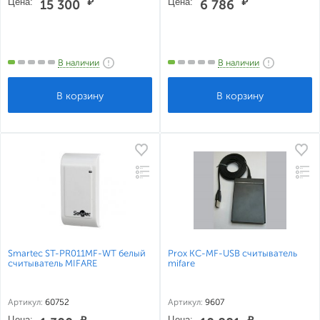
Цена:
₽
Цена:
₽
15 300
6 786
В наличии
В наличии
Smartec ST-PR011MF-WT белый
Prox КС-MF-USB считыватель
считыватель MIFARE
mifare
Артикул:
60752
Артикул:
9607
Цена:
₽
Цена:
₽