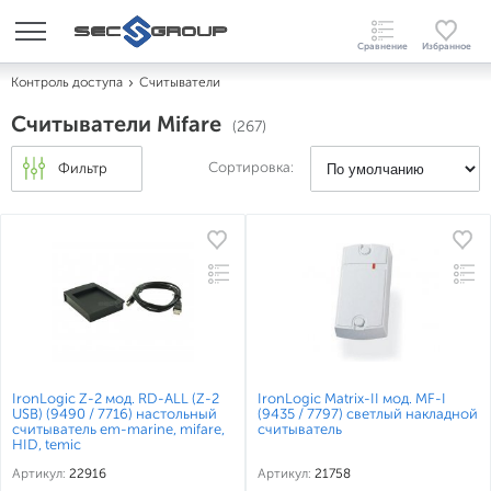
Контроль доступа
Считыватели
Считыватели Mifare
(267)
Сортировка:
Фильтр
IronLogic Z-2 мод. RD-ALL (Z-2
IronLogic Matrix-II мод. MF-I
USB) (9490 / 7716) настольный
(9435 / 7797) светлый накладной
считыватель em-marine, mifare,
считыватель
HID, temic
Артикул:
22916
Артикул:
21758