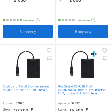
2 630
1 000
В наличии
В наличии
RusGuard R5-USB считыватель
RusGuard R5-USB Prof
mifare, em-marine, HID, temic
считыватель mifare, em-marine,
HID, Indala, BLE, NFC, temic
Артикул:
32896
Артикул:
32897
Цена:
₽
Цена:
₽
10 200
15 300