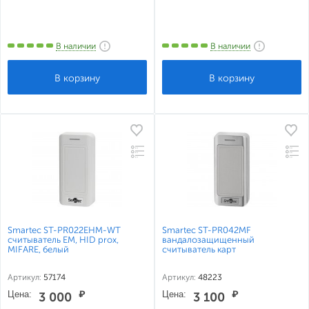
В наличии
В наличии
Smartec ST-PR022EHM-WT
Smartec ST-PR042MF
считыватель EM, HID prox,
вандалозащищенный
MIFARE, белый
считыватель карт
Артикул:
57174
Артикул:
48223
Цена:
₽
Цена:
₽
3 000
3 100