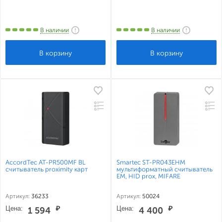
В наличии
В наличии
AccordTec AT-PR500MF BL
Smartec ST-PR043EHM
cчитыватель proximity карт
мультиформатный считыватель
EM, HID prox, MIFARE
Артикул:
36233
Артикул:
50024
Цена:
₽
Цена:
₽
1 594
4 400