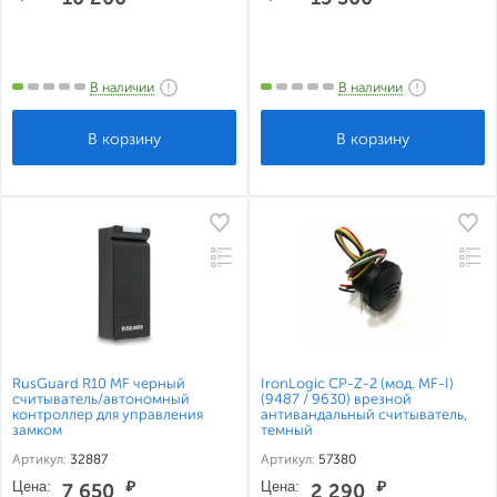
В наличии
В наличии
RusGuard R10 MF черный
IronLogic CP-Z-2 (мод. MF-I)
считыватель/автономный
(9487 / 9630) врезной
контроллер для управления
антивандальный считыватель,
замком
темный
Артикул:
32887
Артикул:
57380
Цена:
₽
Цена:
₽
7 650
2 290