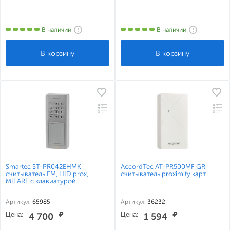
В наличии
В наличии
Smartec ST-PR042EHMK
AccordTec AT-PR500MF GR
считыватель EM, HID prox,
считыватель proximity карт
MIFARE с клавиатурой
Артикул:
65985
Артикул:
36232
Цена:
₽
Цена:
₽
4 700
1 594