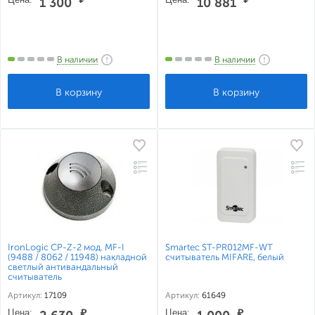
1 300
10 881
В наличии
В наличии
IronLogic CP-Z-2 мод. MF-I
Smartec ST-PR012MF-WT
(9488 / 8062 / 11948) накладной
считыватель MIFARE, белый
светлый антивандальный
считыватель
Артикул:
17109
Артикул:
61649
Цена:
₽
Цена:
₽