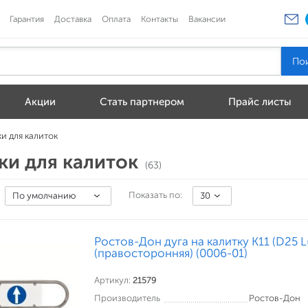
Гарантия
Доставка
Оплата
Контакты
Вакансии
Акции
Стать партнером
Прайс листы
и для калиток
ки для калиток
(63)
Показать по:
По умолчанию
30
Ростов-Дон дуга на калитку К11 (D25 
(правосторонняя) (0006-01)
Артикул:
21579
Производитель
Ростов-Дон