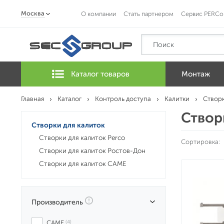
Москва
О компании
Стать партнером
Сервис PERCo
Каталог товаров
Монтаж
Главная
Каталог
Контроль доступа
Калитки
Створк
Створ
Створки для калиток
Створки для калиток Perco
Сортировка:
Створки для калиток Ростов-Дон
Створки для калиток CAME
Производитель
CAME
 (4)