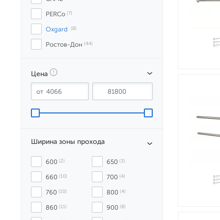
PERCo
 (7)
Oxgard
 (8)
Ростов-Дон
 (44)
Цена
Ширина зоны прохода
600
 (2)
650
 (3)
660
 (10)
700
 (4)
760
 (10)
800
 (4)
860
 (11)
900
 (8)