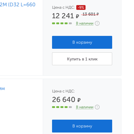
82М (D32 L=660
Цена с НДС:
-9%
12 241
13 601
₽
₽
В наличии
Купить в 1 клик
мм
Цена с НДС:
26 640
₽
В наличии