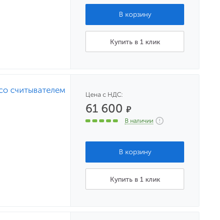
Купить в 1 клик
со считывателем
Цена с НДС:
61 600
₽
В наличии
Купить в 1 клик