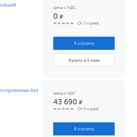
тоящий
Цена с НДС:
0
₽
От 2-х дней
Купить в 1 клик
топриемник без
Цена с НДС:
43 690
₽
От 2-х дней