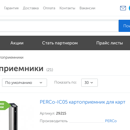
Гарантия
Доставка
Оплата
Контакты
Вакансии
Акции
Стать партнером
Прайс листы
топриемники
приемники
(21)
Показать по:
По умолчанию
30
PERCo-IC05 картоприемник для карт
Артикул:
29215
Производитель
PERCo