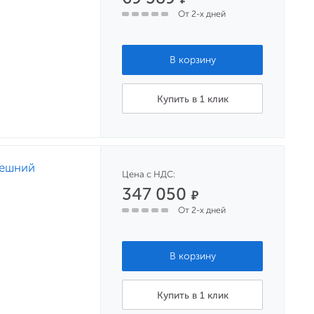
От 2-х дней
Купить в 1 клик
нешний
Цена с НДС:
347 050
₽
От 2-х дней
Купить в 1 клик