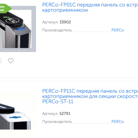
PERCo-FP01C передняя панель со вст
картоприемником
Артикул:
33902
Производитель
PERCo
PERCo-FP11C передняя панель со вст
картоприемником для секции скорос
PERCo-ST-11
Артикул:
52791
Производитель
PERCo