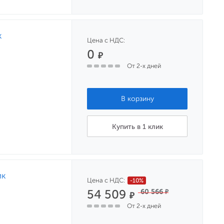
к
Цена с НДС:
0
₽
От 2-х дней
Купить в 1 клик
ик
Цена с НДС:
-10%
54 509
60 566
₽
₽
От 2-х дней