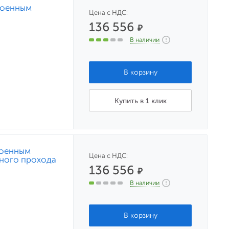
роенным
Цена с НДС:
136 556
₽
В наличии
Купить в 1 клик
роенным
Цена с НДС:
тного прохода
136 556
₽
В наличии