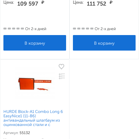
Цена:
₽
Цена:
₽
109 597
111 752
От 2-х дней
От 2-х дней
HURDE Block-A1 Combo Long 6
EasyNice1 (11-86)
антивандальный шлагбаум из
оцинкованной стали и с
высокоскоростным
Артикул:
55132
электромеханическим
приводом для перекрытия