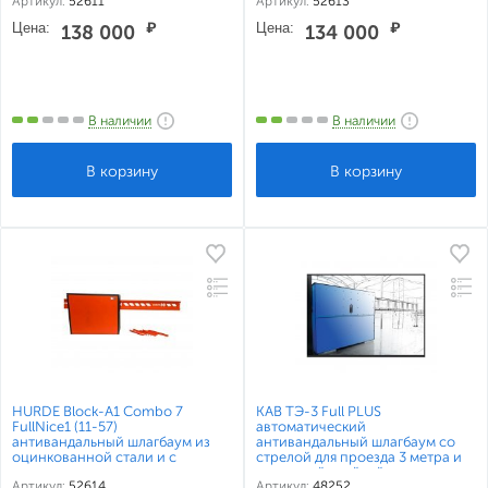
Артикул:
52611
Артикул:
52613
электромеханическим
электромеханическим
приводом для перекрытия
приводом для перекрытия
Цена:
₽
Цена:
₽
138 000
134 000
проезда до 4 метров
проезда до 3 метров
В наличии
В наличии
HURDE Block-A1 Combo 7
КАВ ТЭ-3 Full PLUS
FullNice1 (11-57)
автоматический
антивандальный шлагбаум из
антивандальный шлагбаум со
оцинкованной стали и с
стрелой для проезда 3 метра и
высокоскоростным
приемной стойкой
Артикул:
52614
Артикул:
48252
электромеханическим