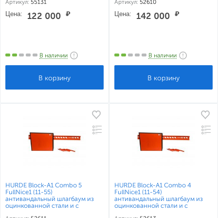
Артикул:
55131
Артикул:
52610
электромеханическим
электромеханическим
приводом для перекрытия
приводом для перекрытия
Цена:
₽
Цена:
₽
122 000
142 000
проезда до 3 метров
проезда до 5 метров
В наличии
В наличии
HURDE Block-A1 Combo 5
HURDE Block-A1 Combo 4
FullNice1 (11-55)
FullNice1 (11-54)
антивандальный шлагбаум из
антивандальный шлагбаум из
оцинкованной стали и с
оцинкованной стали и с
высокоскоростным
высокоскоростным