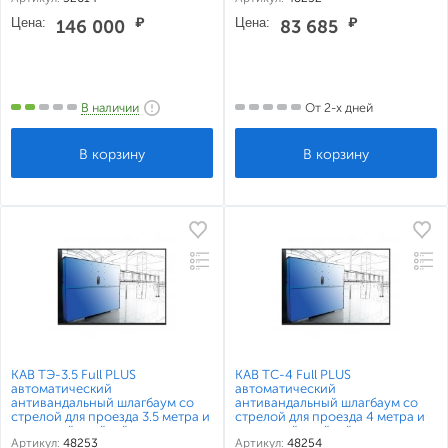
приводом для перекрытия
Цена:
₽
Цена:
₽
146 000
83 685
проезда до 6 метров
В наличии
От 2-х дней
КАВ ТЭ-3.5 Full PLUS
КАВ ТС-4 Full PLUS
автоматический
автоматический
антивандальный шлагбаум со
антивандальный шлагбаум со
стрелой для проезда 3.5 метра и
стрелой для проезда 4 метра и
приемной стойкой
приемной стойкой
Артикул:
48253
Артикул:
48254