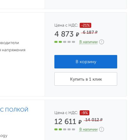
Цена с НДС:
-21%
4 873
6 187
₽
₽
В наличии
зводители
я напряжения
Купить в 1 клик
) С ПОЛКОЙ
Цена с НДС:
-9%
12 611
14 012
₽
₽
В наличии
logy