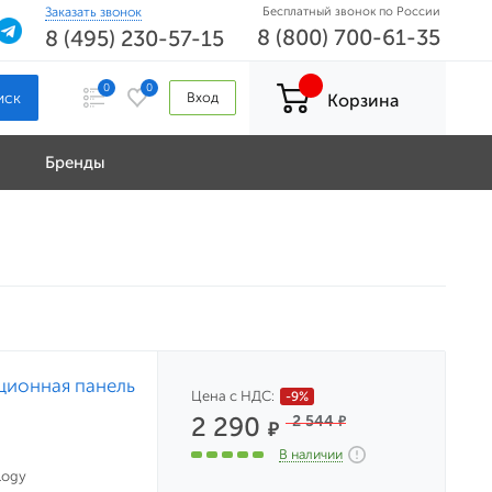
Заказать звонок
Бесплатный звонок по России
8 (800) 700-61-35
8 (495) 230-57-15
0
0
Вход
Корзина
Бренды
ционная панель
Цена с НДС:
-9%
2 290
2 544
₽
₽
В наличии
logy