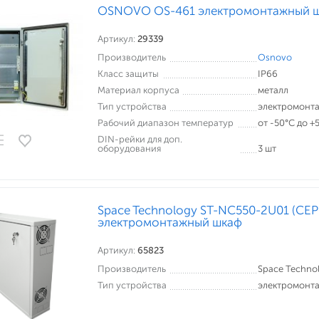
OSNOVO OS-461 электромонтажный 
Артикул:
29339
Производитель
Osnovo
Класс защиты
IP66
Материал корпуса
металл
Тип устройства
электромонт
Рабочий диапазон температур
от -50°С до +
DIN-рейки для доп.
оборудования
3 шт
Space Technology ST-NC550-2U01 (СЕ
электромонтажный шкаф
Артикул:
65823
Производитель
Space Techno
Тип устройства
электромонт