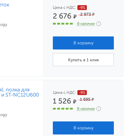
еток
Цена с НДС:
-9%
2 676
2 973
₽
₽
В наличии
logy
Купить в 1 клик
), полка для
Цена с НДС:
-9%
 и ST-NC12U600
1 526
1 695
₽
₽
В наличии
logy