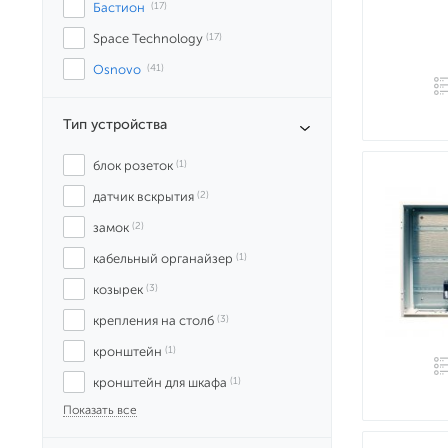
Бастион
 (17)
Space Technology
 (17)
Osnovo
 (41)
Тип устройства
блок розеток
 (1)
датчик вскрытия
 (2)
замок
 (2)
кабельный органайзер
 (1)
козырек
 (3)
крепления на столб
 (3)
кронштейн
 (1)
кронштейн для шкафа
 (1)
Показать все