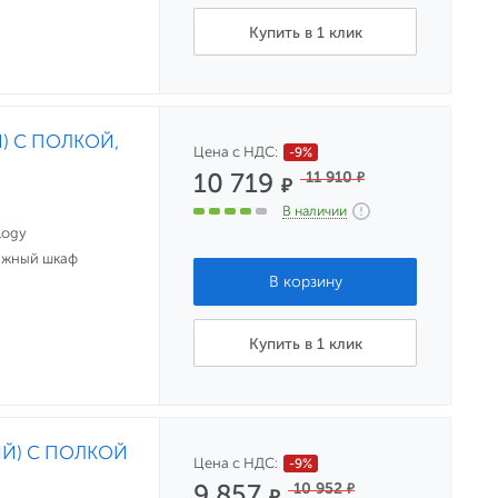
Купить в 1 клик
Й) С ПОЛКОЙ,
Цена с НДС:
-9%
10 719
11 910
₽
₽
В наличии
logy
ажный шкаф
Купить в 1 клик
НЫЙ) С ПОЛКОЙ
Цена с НДС:
-9%
9 857
10 952
₽
₽