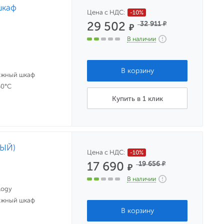
шкаф
Цена с НДС:
-10%
29 502
32 911
₽
₽
В наличии
ажный шкаф
50°С
Купить в 1 клик
РЫЙ)
Цена с НДС:
-10%
17 690
19 656
₽
₽
В наличии
logy
ажный шкаф