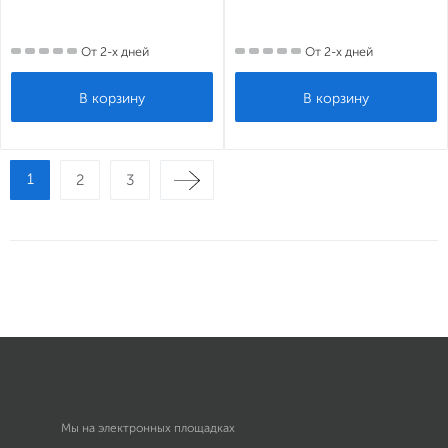
От 2-х дней
От 2-х дней
1
2
3
Мы на электронных площадках