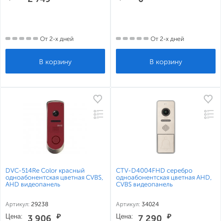
От 2-х дней
От 2-х дней
DVC-514Re Color красный
CTV-D4004FHD серебро
одноабонентская цветная CVBS,
одноабонентская цветная AHD,
AHD видеопанель
CVBS видеопанель
Артикул:
29238
Артикул:
34024
Цена:
₽
Цена:
₽
3 906
7 290