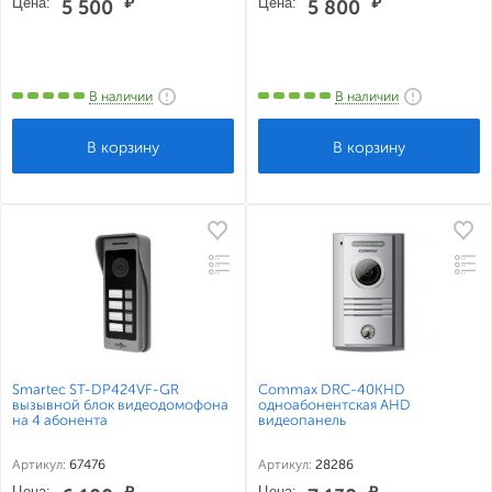
Цена:
₽
Цена:
₽
5 500
5 800
В наличии
В наличии
Smartec ST-DP424VF-GR
Commax DRC-40KHD
вызывной блок видеодомофона
одноабонентская AHD
на 4 абонента
видеопанель
Артикул:
67476
Артикул:
28286
Цена:
₽
Цена:
₽