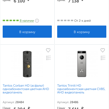
6 100
7 138
В наличии
От 2-х дней
Tantos Corban HD (асфальт)
Tantos Triniti HD
одноабонентская цветная AHD
одноабонентская цветная CVBS,
видеопанель
AHD видеопанель
Артикул:
28484
Артикул:
28486
Цена:
₽
Цена:
₽