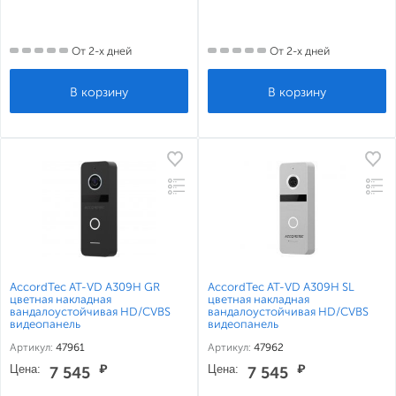
От 2-х дней
От 2-х дней
AccordTec AT-VD A309H GR
AccordTec AT-VD A309H SL
цветная накладная
цветная накладная
вандалоустойчивая HD/CVBS
вандалоустойчивая HD/CVBS
видеопанель
видеопанель
Артикул:
47961
Артикул:
47962
Цена:
₽
Цена:
₽
7 545
7 545