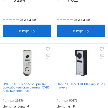
5 294
7 611
От 2-х дней
От 2-х дней
DVC-514Si Color серебристый
Dahua DHI-VTO1000J вызывная
одноабонентская цветная CVBS,
панель
AHD видеопанель
Артикул:
29236
Артикул:
50276
Цена:
₽
Цена:
₽
2 749
0