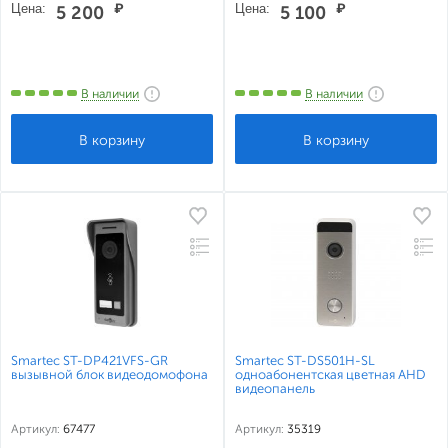
Цена:
₽
Цена:
₽
5 200
5 100
В наличии
В наличии
Smartec ST-DP421VFS-GR
Smartec ST-DS501H-SL
вызывной блок видеодомофона
одноабонентская цветная AHD
видеопанель
Артикул:
67477
Артикул:
35319