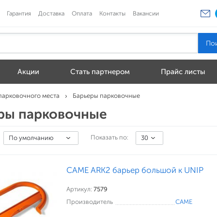
Гарантия
Доставка
Оплата
Контакты
Вакансии
Акции
Стать партнером
Прайс листы
парковочного места
Барьеры парковочные
ры парковочные
Показать по:
По умолчанию
30
CAME ARK2 барьер большой к UNIP
Артикул:
7579
Производитель
CAME