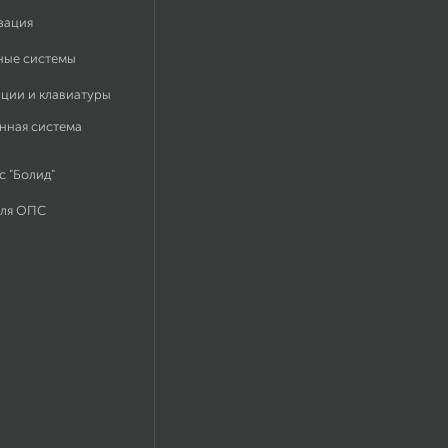
зация
ные системы
ации и клавиатуры
нная система
 "Болид"
для ОПС