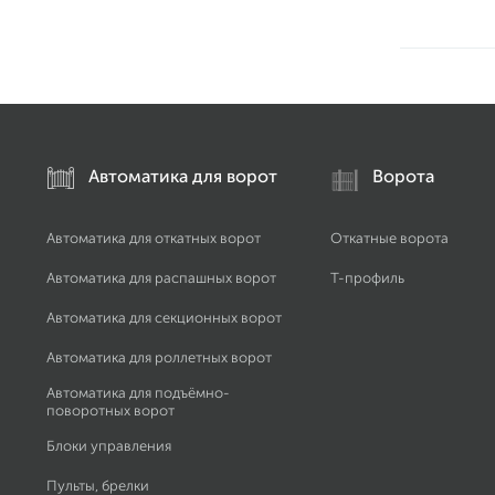
Автоматика для ворот
Ворота
Автоматика для откатных ворот
Откатные ворота
Автоматика для распашных ворот
Т-профиль
Автоматика для секционных ворот
Автоматика для роллетных ворот
Автоматика для подъёмно-
поворотных ворот
Блоки управления
Пульты, брелки