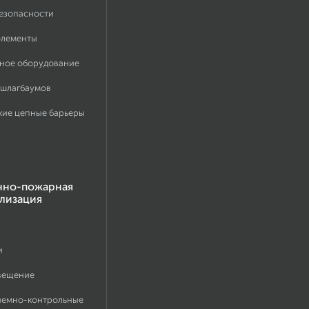
безопасности
элементы
ное оборудование
 шлагбаумов
кие цепные барьеры
нно-пожарная
лизация
и
вещение
иемно-контрольные