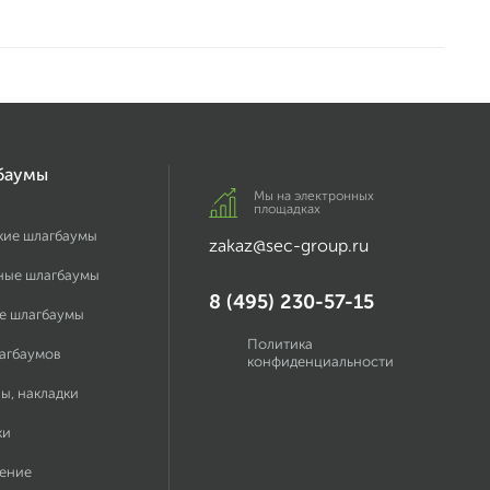
баумы
Мы на электронных
площадках
кие шлагбаумы
zakaz@sec-group.ru
ные шлагбаумы
8 (495) 230-57-15
е шлагбаумы
Политика
лагбаумов
конфиденциальности
ы, накладки
ки
ение