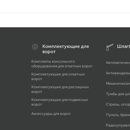
Комплектующие для
Шлаг
ворот
Комплекты консольного
Автоматичес
оборудования для откатных ворот
Антивандаль
Комплектующие для откатных
ворот
Механически
Комплектующие для распашных
ворот
Тумбы для ш
Комплектующие для подвесных
ворот
Стрелы, опор
Аксессуары для ворот
Пульты, брел
Радиоуправл