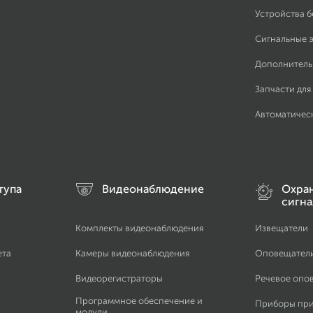
Устройства 
Сигнальные 
Дополнитель
Запчасти для
Автоматичес
тупа
Видеонаблюдение
Охра
сигна
Комплекты видеонаблюдения
Извещатели
ета
Камеры видеонаблюдения
Оповещател
Видеорегистраторы
Речевое опо
Программное обеспечение и
Приборы пр
модули