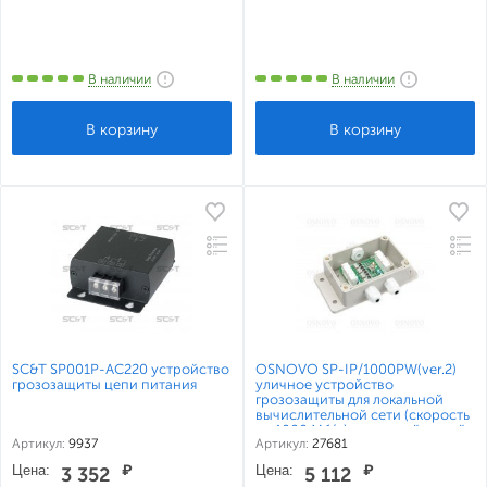
В наличии
В наличии
SC&T SP001P-AC220 устройство
OSNOVO SP-IP/1000PW(ver.2)
грозозащиты цепи питания
уличное устройство
грозозащиты для локальной
вычислительной сети (скорость
до 1000 Мб/с) с защитой линий
Артикул:
9937
Артикул:
27681
PoE
Цена:
₽
Цена:
₽
3 352
5 112