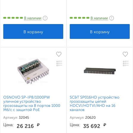
В наличии
В наличии
OSNOVO SP-IP8/1000PW
SC&T SP016HD устройство
уличное устройство
грозозащиты цепей
грозозащиты на 8 портов 1000
HDCVI/HDTVI/AHD на 16
Мб/с с защитой PoE
каналов
Артикул:
32045
Артикул:
20620
Цена:
₽
Цена:
₽
26 216
35 692