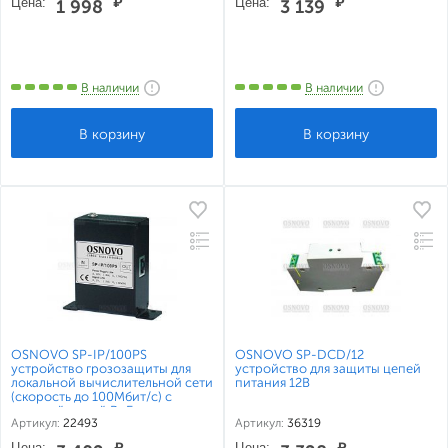
Цена:
₽
Цена:
₽
1 998
3 139
В наличии
В наличии
OSNOVO SP-IP/100PS
OSNOVO SP-DCD/12
устройство грозозащиты для
устройство для защиты цепей
локальной вычислительной сети
питания 12В
(скорость до 100Мбит/с) с
защитой линий PoE
Артикул:
22493
Артикул:
36319
Цена:
₽
Цена:
₽