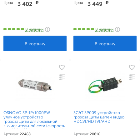
Цена:
₽
Цена:
₽
3 402
3 449
В наличии
В наличии
OSNOVO SP-IP/1000PW
SC&T SP009 устройство
уличное устройство
грозозащиты цепей видео
грозозащиты для локальной
HDCVI/HDTVI/AHD
вычислительной сети (скорость
до 1000 Мб/с) с защитой линий
Артикул:
22488
Артикул:
20618
PoE