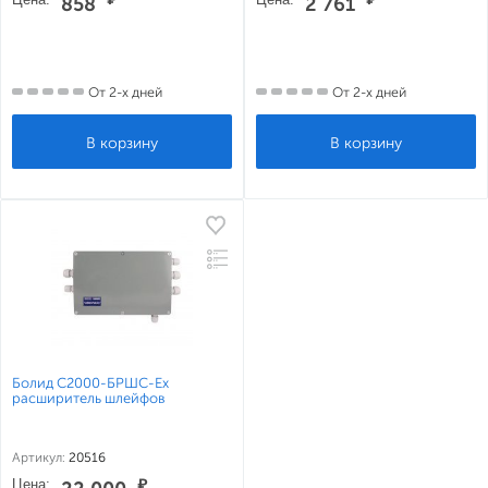
858
2 761
От 2-х дней
От 2-х дней
Болид С2000-БРШС-Ех
расширитель шлейфов
Артикул:
20516
Цена:
₽