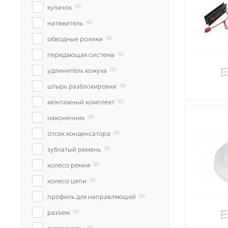
кулачок
 (0)
натяжитель
 (0)
обводные ролики
 (0)
передающая система
 (0)
удлинитель кожуха
 (0)
штырь разблокировки
 (0)
монтажный комплект
 (0)
наконечник
 (0)
отсек конденсатора
 (0)
зубчатый ремень
 (0)
колесо ремня
 (0)
колесо цепи
 (0)
профиль для направляющей
 (0)
разъем
 (0)
 (0)