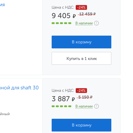
ия
Цена с НДС:
-24%
9 405
12 459
₽
₽
В наличии
Купить в 1 клик
ой для shaft 30
Цена с НДС:
-24%
3 887
5 150
₽
₽
В наличии
ийный