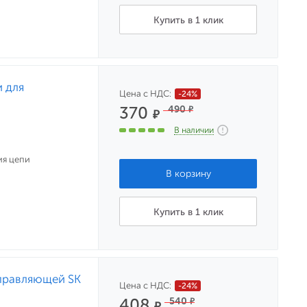
Купить в 1 клик
 для
Цена с НДС:
-24%
370
490
₽
₽
В наличии
ия цепи
Купить в 1 клик
правляющей SK
Цена с НДС:
-24%
408
540
₽
₽