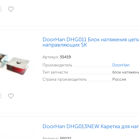
DoorHan DHG011 Блок натяжения цепи
направляющих SK
Артикул:
55419
Производитель
DoorHan
Тип запчасти
блок натяжен
Страна производитель
Россия
DoorHan DHG013NEW Каретка для на
Артикул:
55022