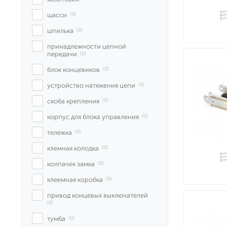
шасси
 (0)
шпилька
 (0)
принадлежности цепной 
передачи
 (0)
блок концевиков
 (0)
устройство натяжения цепи
 (0)
скоба крепления
 (0)
корпус для блока управления
 (0)
тележка
 (0)
клемная колодка
 (0)
колпачек замка
 (0)
клеемная коробка
 (0)
привод концевых выключателей
(0)
тумба
 (0)