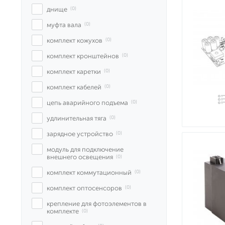
днище
 (0)
муфта вала
 (0)
комплект кожухов
 (0)
комплект кронштейнов
 (0)
комплект каретки
 (0)
комплект кабелей
 (0)
цепь аварийного подъема
 (0)
удлинительная тяга
 (0)
зарядное устройство
 (0)
модуль для подключение 
внешнего освещения
 (0)
комплект коммутационный
 (0)
комплект оптосенсоров
 (0)
крепление для фотоэлементов в 
комплекте
 (0)