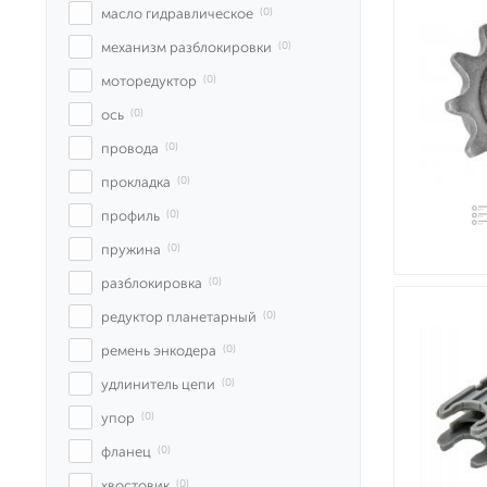
масло гидравлическое
 (0)
механизм разблокировки
 (0)
моторедуктор
 (0)
ось
 (0)
провода
 (0)
прокладка
 (0)
профиль
 (0)
пружина
 (0)
разблокировка
 (0)
редуктор планетарный
 (0)
ремень энкодера
 (0)
удлинитель цепи
 (0)
упор
 (0)
фланец
 (0)
хвостовик
 (0)