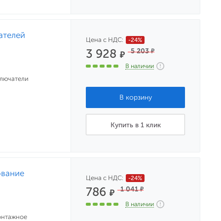
ателей
Цена с НДС:
-24%
3 928
5 203
₽
₽
В наличии
ключатели
Купить в 1 клик
ование
Цена с НДС:
-24%
786
1 041
₽
₽
В наличии
онтажное