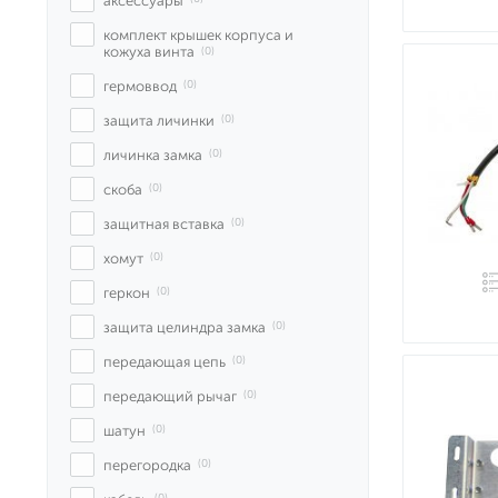
аксессуары
комплект крышек корпуса и 
кожуха винта
 (0)
гермоввод
 (0)
защита личинки
 (0)
личинка замка
 (0)
скоба
 (0)
защитная вставка
 (0)
хомут
 (0)
геркон
 (0)
защита целиндра замка
 (0)
передающая цепь
 (0)
передающий рычаг
 (0)
шатун
 (0)
перегородка
 (0)