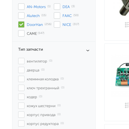
AN-Motors
 (1)
DEA
 (3)
Alutech
 (15)
FAAC
 (50)
DoorHan
 (256)
NICE
 (317)
CAME
 (547)
Тип запчасти
вентилятор
 (0)
дверца
 (0)
клеммная колодка
 (0)
ключ трехгранный
 (0)
кодер
 (0)
кожух шестерни
 (0)
корпус привода
 (0)
корпус редуктора
 (0)