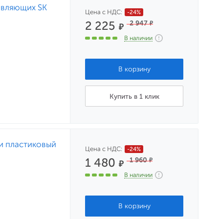
авляющих SK
Цена с НДС:
-24%
2 225
2 947
₽
₽
В наличии
Купить в 1 клик
и пластиковый
Цена с НДС:
-24%
1 480
1 960
₽
₽
В наличии