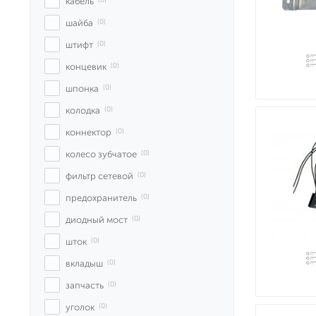
кабель
 (0)
шайба
 (0)
штифт
 (0)
концевик
 (0)
шпонка
 (0)
колодка
 (0)
коннектор
 (0)
колесо зубчатое
 (0)
фильтр сетевой
 (0)
предохранитель
 (0)
диодный мост
 (0)
шток
 (0)
вкладыш
 (0)
запчасть
 (0)
уголок
 (0)