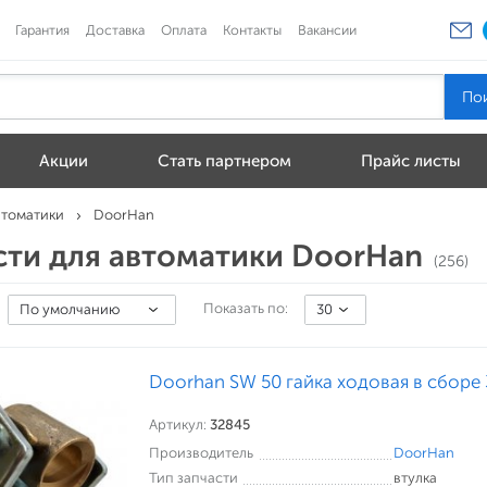
Гарантия
Доставка
Оплата
Контакты
Вакансии
Акции
Стать партнером
Прайс листы
втоматики
DoorHan
сти для автоматики DoorHan
(256)
Показать по:
По умолчанию
30
Doorhan SW 50 гайка ходовая в сборе
Артикул:
32845
Производитель
DoorHan
Тип запчасти
втулка