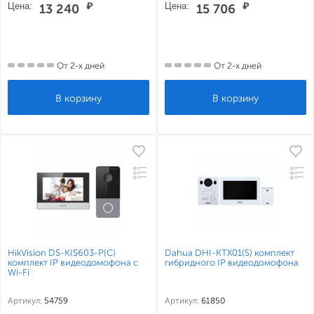
Цена:
₽
Цена:
₽
13 240
15 706
От 2-х дней
От 2-х дней
HikVision DS-KIS603-P(C)
Dahua DHI-KTX01(S) комплект
комплект IP видеодомофона с
гибридного IP видеодомофона
Wi-Fi
Артикул:
54759
Артикул:
61850