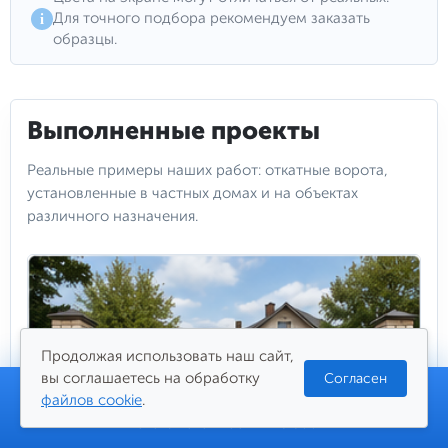
i
Для точного подбора рекомендуем заказать
образцы.
Выполненные проекты
Реальные примеры наших работ: откатные ворота,
установленные в частных домах и на объектах
различного назначения.
Продолжая использовать наш сайт,
вы соглашаетесь на обработку
Согласен
Заказать расчет
файлов cookie
.
Итоговая стоимость:
125 500 ₽
Главная
Каталог
Поиск
Корзина
Профиль