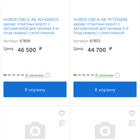
HURDE ОВС4-А6-RD400KCE
HURDE ОВС4-А6-RTO500M
каркас откатных ворот с
каркас откатных ворот с
автоматикой для проема 4 м
автоматикой для проема 4 м
(под сварку) с консольной
(под сварку) с консольной
системой на 6 метровой балке
системой на 6 метровой балке
Артикул:
67809
Артикул:
67803
Алютех
Алютех
Цена:
₽
Цена:
₽
46 500
44 700
В наличии
В наличии