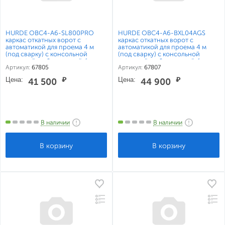
HURDE ОВС4-А6-SL800PRO
HURDE ОВС4-А6-BXL04AGS
каркас откатных ворот с
каркас откатных ворот с
автоматикой для проема 4 м
автоматикой для проема 4 м
(под сварку) с консольной
(под сварку) с консольной
системой на 6 метровой балке
системой на 6 метровой балке
Артикул:
67805
Артикул:
67807
Алютех
Алютех
Цена:
₽
Цена:
₽
41 500
44 900
В наличии
В наличии