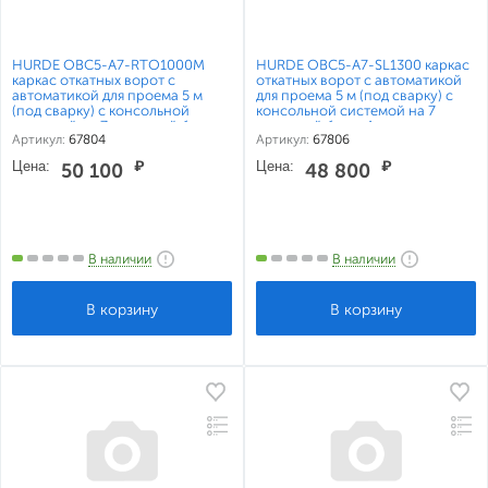
HURDE ОВС5-А7-RTO1000M
HURDE ОВС5-А7-SL1300 каркас
каркас откатных ворот с
откатных ворот с автоматикой
автоматикой для проема 5 м
для проема 5 м (под сварку) с
(под сварку) с консольной
консольной системой на 7
системой на 7 метровой балке
метровой балке Алютех
Артикул:
67804
Артикул:
67806
Алютех
Цена:
₽
Цена:
₽
50 100
48 800
В наличии
В наличии