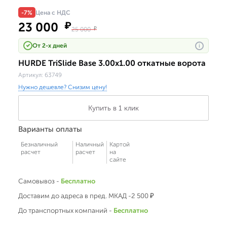
-7%
Цена с НДС
23 000
₽
25 000
₽
От 2-х дней
i
HURDE TriSlide Base 3.00x1.00 откатные ворота
Артикул:
63749
Нужно дешевле? Снизим цену!
Купить в 1 клик
Варианты оплаты
Безналичный
Наличный
Картой
расчет
расчет
на
сайте
Самовывоз -
Бесплатно
Доставим до адреса в пред. МКАД -2 500 ₽
До транспортных компаний -
Бесплатно