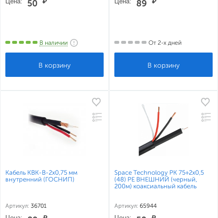
Цена:
₽
Цена:
₽
50
89
В наличии
От 2-х дней
Кабель КВК-В-2х0,75 мм
Space Technology РК 75+2х0,5
внутренний (ГОСНИП)
(48) PE ВНЕШНИЙ (черный,
200м) коаксиальный кабель
Артикул:
36701
Артикул:
65944
Цена:
₽
Цена:
₽