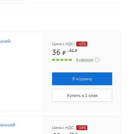
шний
Цена с НДС:
-13%
36
41
₽
₽
В наличии
Купить в 1 клик
ренний
Цена с НДС:
-14%