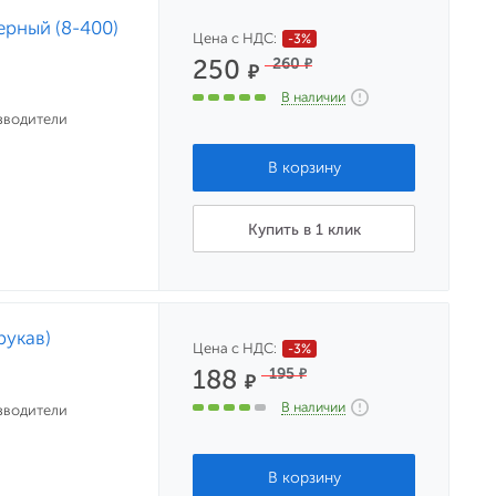
ерный (8-400)
Цена с НДС:
-3%
250
260
₽
₽
В наличии
зводители
Купить в 1 клик
рукав)
Цена с НДС:
-3%
188
195
₽
₽
В наличии
зводители