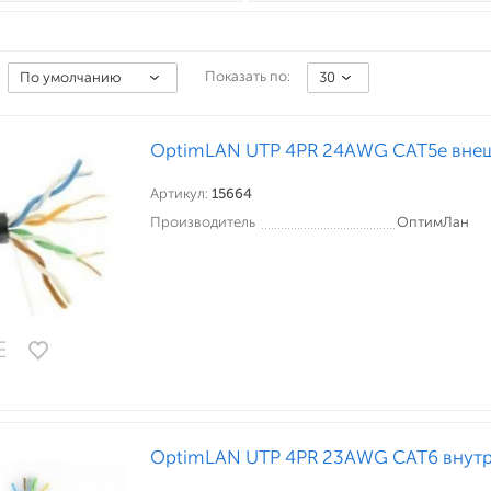
Показать по:
По умолчанию
30
OptimLAN UTP 4PR 24AWG CAT5e вне
Артикул:
15664
Производитель
ОптимЛан
OptimLAN UTP 4PR 23AWG CAT6 внут