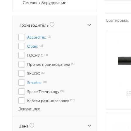
Сетевое оборудование
Сортировка:
Производитель
AccordTec
 (2)
Optex
 (2)
ГОСНИП
 (4)
Прочие производители
 (5)
SKUDO
 (6)
Smartec
 (8)
Space Technology
 (9)
Кабели разных заводов
 (10)
Показать все
Цена