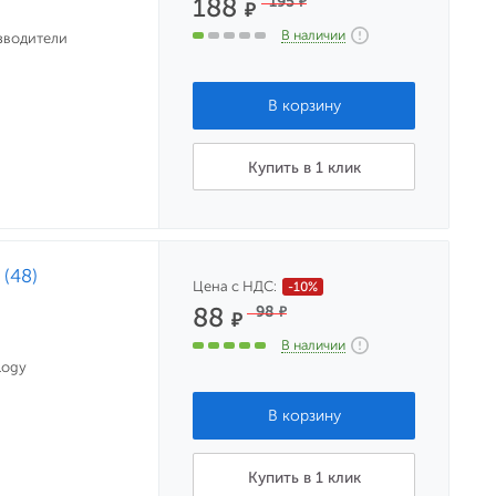
188
195
₽
₽
В наличии
зводители
Купить в 1 клик
 (48)
Цена с НДС:
-10%
88
98
₽
₽
В наличии
logy
Купить в 1 клик