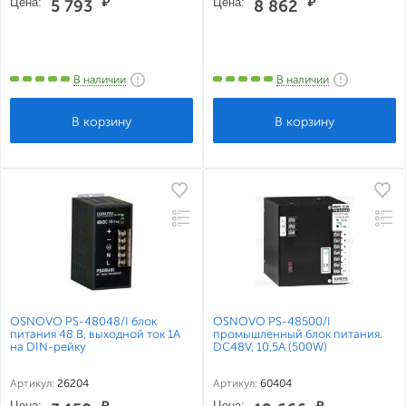
Цена:
₽
Цена:
₽
5 793
8 862
В наличии
В наличии
OSNOVO PS-48048/I блок
OSNOVO PS-48500/I
питания 48 В, выходной ток 1А
промышленный блок питания.
на DIN-рейку
DC48V, 10,5A (500W)
Артикул:
26204
Артикул:
60404
Цена:
₽
Цена:
₽