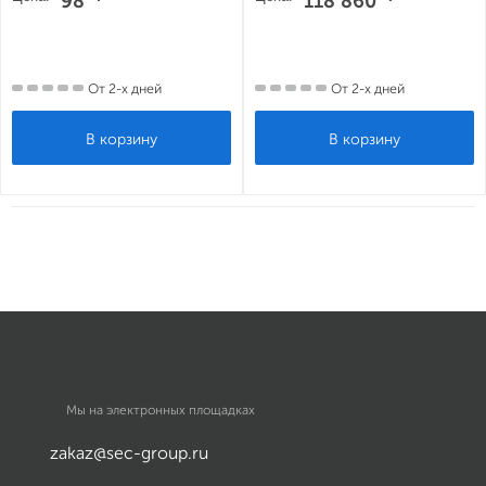
98
118 860
От 2-х дней
От 2-х дней
Мы на электронных площадках
zakaz@sec-group.ru