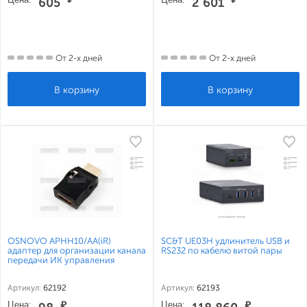
605
2 601
От 2-х дней
От 2-х дней
OSNOVO APHH10/AA(iR)
SC&T UE03H удлинитель USB и
адаптер для организации канала
RS232 по кабелю витой пары
передачи ИК управления
Артикул:
62192
Артикул:
62193
Цена:
₽
Цена:
₽