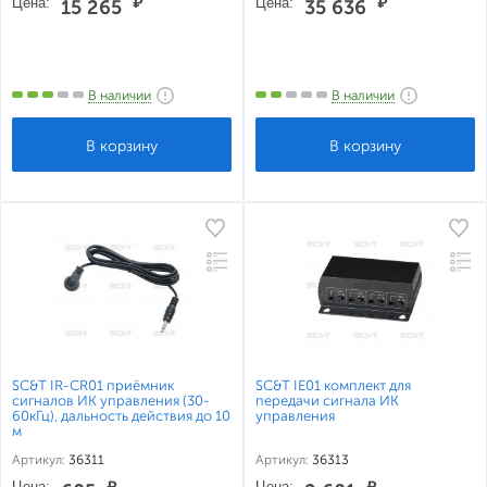
Цена:
₽
Цена:
₽
15 265
35 636
В наличии
В наличии
SC&T IR-CR01 приёмник
SC&T IE01 комплект для
сигналов ИК управления (30-
передачи сигнала ИК
60кГц), дальность действия до 10
управления
м
Артикул:
36311
Артикул:
36313
Цена:
₽
Цена:
₽