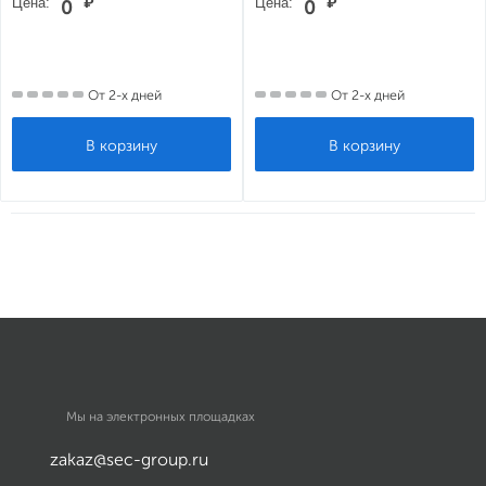
Цена:
₽
Цена:
₽
0
0
От 2-х дней
От 2-х дней
Мы на электронных площадках
zakaz@sec-group.ru