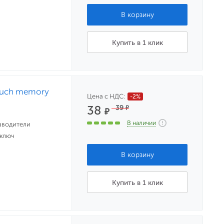
Купить в 1 клик
ouch memory
Цена с НДС:
-2%
38
39
₽
₽
В наличии
зводители
 ключ
Купить в 1 клик