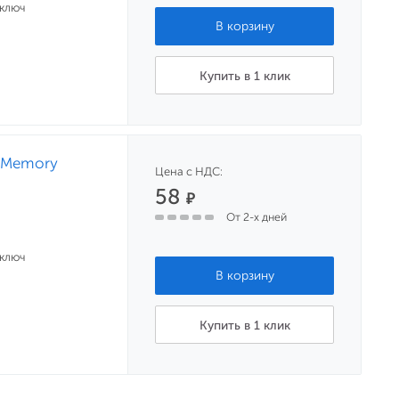
 ключ
Купить в 1 клик
h Memory
Цена с НДС:
58
₽
От 2-х дней
 ключ
Купить в 1 клик