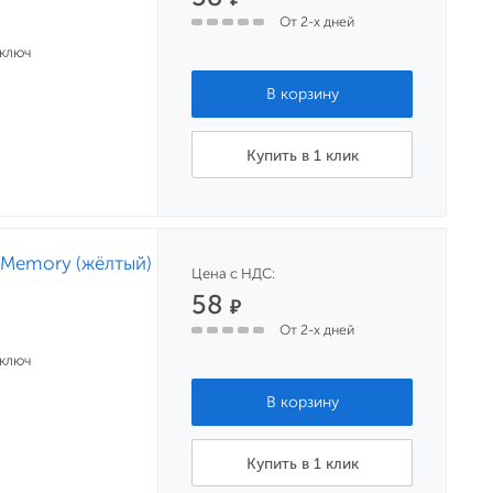
От 2-х дней
 ключ
Купить в 1 клик
 Memory (жёлтый)
Цена с НДС:
58
₽
От 2-х дней
 ключ
Купить в 1 клик