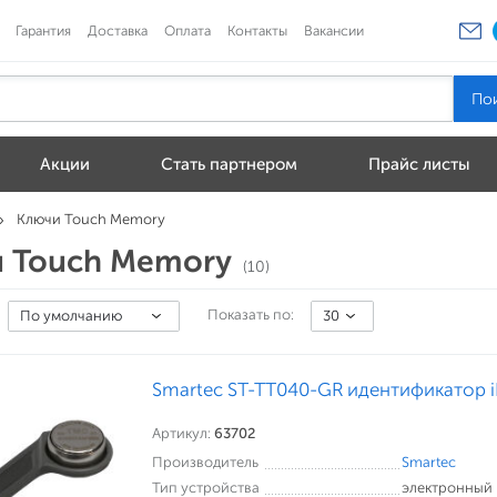
Гарантия
Доставка
Оплата
Контакты
Вакансии
Акции
Стать партнером
Прайс листы
Ключи Touch Memory
 Touch Memory
(10)
Показать по:
По умолчанию
30
Smartec ST-TT040-GR идентификатор i
Артикул:
63702
Производитель
Smartec
Тип устройства
электронный