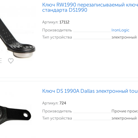
Ключ RW1990 перезаписываемый ключ
стандарта DS1990
Артикул:
17112
Производитель
IronLogic
Тип устройства
электронный
Ключ DS 1990A Dallas электронный t
Артикул:
724
Производитель
Прочие прои
Тип устройства
электронный