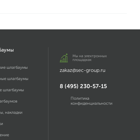
баумы
Мы на электронных
площадках
кие шлагбаумы
zakaz@sec-group.ru
ные шлагбаумы
8 (495) 230-57-15
е шлагбаумы
Политика
лагбаумов
конфиденциальности
ы, накладки
ки
ение