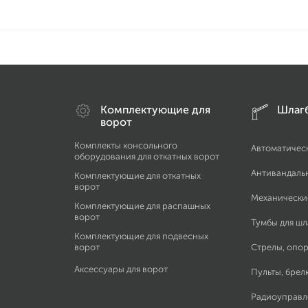
Комплектующие для
Шлаг
ворот
Комплекты консольного
Автоматичес
оборудования для откатных ворот
Антивандаль
Комплектующие для откатных
ворот
Механически
Комплектующие для распашных
ворот
Тумбы для ш
Комплектующие для подвесных
ворот
Стрелы, опор
Аксессуары для ворот
Пульты, брел
Радиоуправл