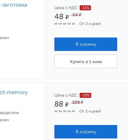
-заготовка
Цена с НДС:
-11%
48
54
₽
₽
От 2-х дней
 ключ
Купить в 1 клик
ouch memory
Цена с НДС:
-19%
88
109
₽
₽
От 2-х дней
зводители
 ключ