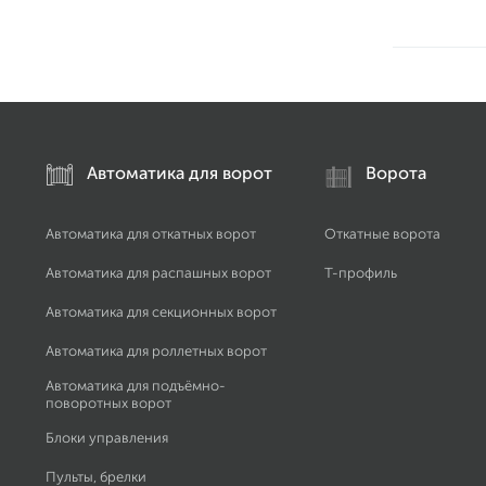
Автоматика для ворот
Ворота
Автоматика для откатных ворот
Откатные ворота
Автоматика для распашных ворот
Т-профиль
Автоматика для секционных ворот
Автоматика для роллетных ворот
Автоматика для подъёмно-
поворотных ворот
Блоки управления
Пульты, брелки