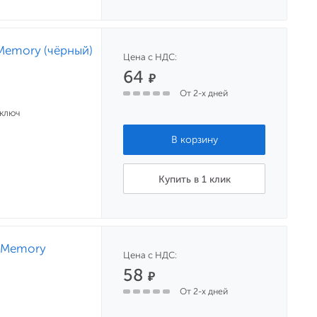
 Memory (чёрный)
Цена с НДС:
64
₽
От 2-х дней
 ключ
Купить в 1 клик
h Memory
Цена с НДС:
58
₽
От 2-х дней