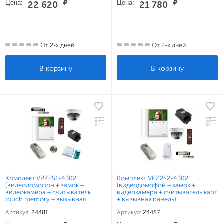
Цена:
₽
Цена:
₽
22 620
21 780
От 2-х дней
От 2-х дней
Комплект VPZ2S1-43K2
Комплект VPZ2S2-43K2
(видеодомофон + замок +
(видеодомофон + замок +
видеокамера + считыватель
видеокамера + считыватель карт
touch memory + вызывная
+ вызывная панель)
панель)
Артикул:
24481
Артикул:
24487