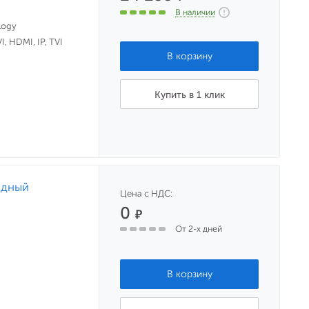
В наличии
logy
, HDMI, IP, TVI
Купить в 1 клик
идный
Цена с НДС:
0
₽
От 2-х дней