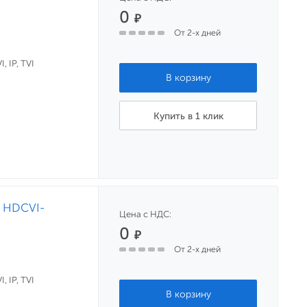
0
₽
От 2-х дней
, IP, TVI
Купить в 1 клик
й HDCVI-
Цена с НДС:
0
₽
От 2-х дней
, IP, TVI