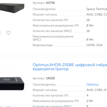
Артикул:
65756
Производитель
Space Techno
Формат сигнала
AHD, CVBS, CVI
Количество каналов (IP)
16
Максимальное разрешение (IP)
8 Мп
Количество каналов (BNC)
16
Максимальное разрешение
(BNC)
8 Мп
Видеовыходы
HDMI, VGA
Optimus AHDR-2008E цифровой гибр
видеорегистратор
Артикул:
19020
Производитель
Optimus
Формат сигнала
AHD, CVBS, IP
Количество каналов (IP)
4
Максимальное разрешение (IP)
2 Мп
Количество каналов (BNC)
8