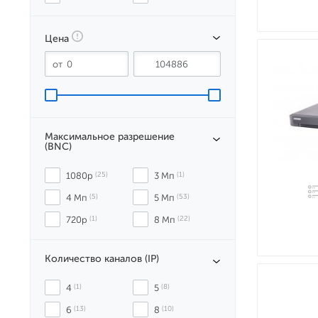
Цена
Максимальное разрешение
(BNC)
1080p
 (25)
3 Мп
 (1)
4 Мп
 (5)
5 Мп
 (53)
720p
 (1)
8 Мп
 (22)
Количество каналов (IP)
4
 (1)
5
 (8)
6
 (13)
8
 (10)