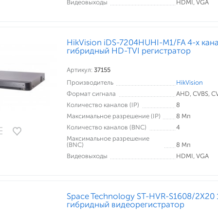
Видеовыходы
HDMI, VGA
HikVision iDS-7204HUHI-M1/FA 4-х кан
гибридный HD-TVI регистратор
Артикул:
37155
Производитель
HikVision
Формат сигнала
AHD, CVBS, CVI
Количество каналов (IP)
8
Максимальное разрешение (IP)
8 Мп
Количество каналов (BNC)
4
Максимальное разрешение
(BNC)
8 Мп
Видеовыходы
HDMI, VGA
Space Technology ST-HVR-S1608/2X20 
гибридный видеорегистратор