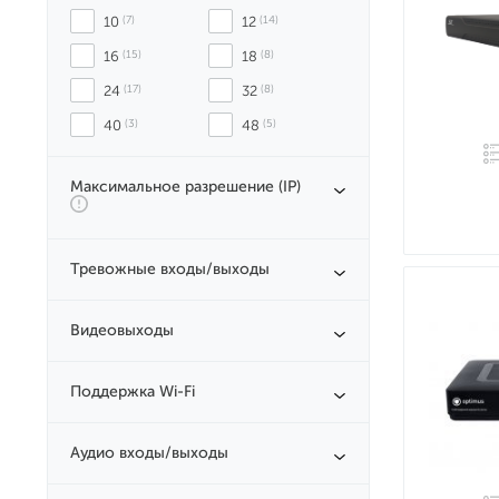
10
 (7)
12
 (14)
16
 (15)
18
 (8)
24
 (17)
32
 (8)
40
 (3)
48
 (5)
Максимальное разрешение (IP)
Тревожные входы/выходы
Видеовыходы
Поддержка Wi-Fi
Аудио входы/выходы