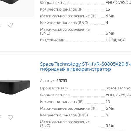
Формат сигнала
AHD, CVBS, CVI
Количество каналов (IP)
16
Максимальное разрешение (IP)
5 Мп
Количество каналов (BNC)
4
Максимальное разрешение
(BNC)
5 Мп
Видеовыходы
HDMI, VGA
Space Technology ST-HVR-S0805X20 8
гибридный видеорегистратор
Артикул:
65753
Производитель
Space Techno
Формат сигнала
AHD, CVBS, CVI
Количество каналов (IP)
16
Максимальное разрешение (IP)
5 Мп
Количество каналов (BNC)
8
Максимальное разрешение
(BNC)
5 Мп