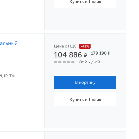
Купить в 1 клик
нальный
Цена с НДС:
-41%
104 886
179 190
₽
₽
От 2-х дней
, IP, TVI
Купить в 1 клик