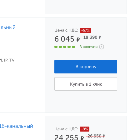
альный
Цена с НДС:
-67%
6 045
18 390
₽
₽
В наличии
, IP, TVI
Купить в 1 клик
16-канальный
Цена с НДС:
-9%
24 255
26 950
₽
₽