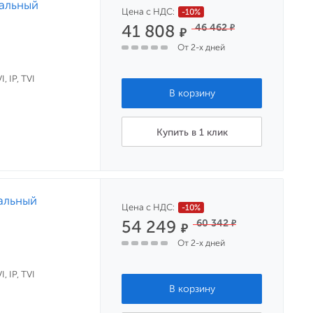
нальный
Цена с НДС:
-10%
41 808
46 462
₽
₽
От 2-х дней
, IP, TVI
Купить в 1 клик
альный
Цена с НДС:
-10%
54 249
60 342
₽
₽
От 2-х дней
, IP, TVI