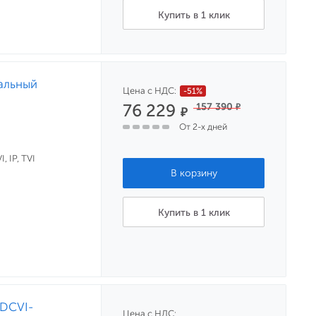
Купить в 1 клик
нальный
Цена с НДС:
-51%
76 229
157 390
₽
₽
От 2-х дней
, IP, TVI
Купить в 1 клик
HDCVI-
Цена с НДС: