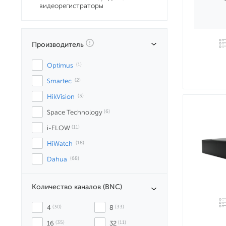
видеорегистраторы
Производитель
Optimus
 (1)
Smartec
 (2)
HikVision
 (3)
Space Technology
 (6)
i-FLOW
 (11)
HiWatch
 (18)
Dahua
 (68)
Количество каналов (BNC)
4
 (30)
8
 (33)
16
 (35)
32
 (11)