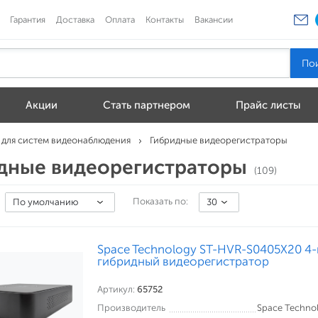
Гарантия
Доставка
Оплата
Контакты
Вакансии
Акции
Стать партнером
Прайс листы
 для систем видеонаблюдения
Гибридные видеорегистраторы
дные видеорегистраторы
(109)
Показать по:
По умолчанию
30
Space Technology ST-HVR-S0405X20 4
гибридный видеорегистратор
Артикул:
65752
Производитель
Space Techno