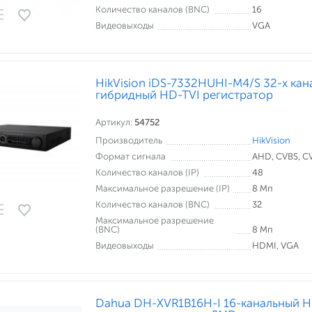
Количество каналов (BNC)
16
Видеовыходы
VGA
HikVision iDS-7332HUHI-M4/S 32-х ка
гибридный HD-TVI регистратор
Артикул:
54752
Производитель
HikVision
Формат сигнала
AHD, CVBS, CVI
Количество каналов (IP)
48
Максимальное разрешение (IP)
8 Мп
Количество каналов (BNC)
32
Максимальное разрешение
(BNC)
8 Мп
Видеовыходы
HDMI, VGA
Dahua DH-XVR1B16H-I 16-канальный 