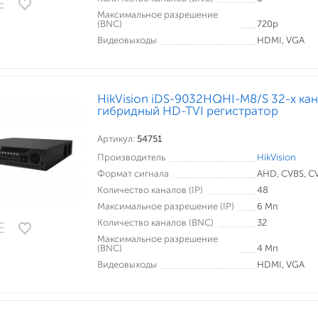
Максимальное разрешение
(BNC)
720p
Видеовыходы
HDMI, VGA
HikVision iDS-9032HQHI-M8/S 32-х ка
гибридный HD-TVI регистратор
Артикул:
54751
Производитель
HikVision
Формат сигнала
AHD, CVBS, CVI
Количество каналов (IP)
48
Максимальное разрешение (IP)
6 Мп
Количество каналов (BNC)
32
Максимальное разрешение
(BNC)
4 Мп
Видеовыходы
HDMI, VGA