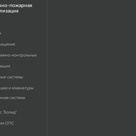
нно-пожарная
лизация
и
вещение
иемно-контрольные
зация
ные системы
ации и клавиатуры
нная система
 "Болид"
для ОПС