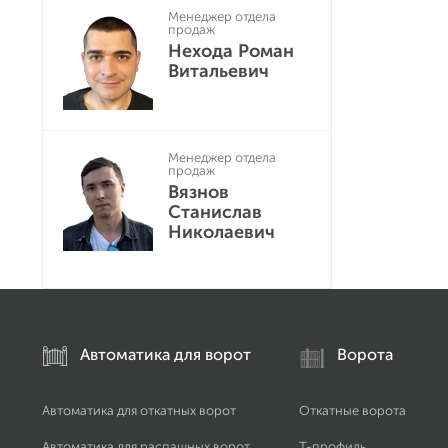
Менеджер отдела
продаж
Нехода Роман
Витальевич
Менеджер отдела
продаж
Вязнов
Станислав
Николаевич
Автоматика для ворот
Ворота
Автоматика для откатных ворот
Откатные ворота
Автоматика для распашных ворот
Т-профиль