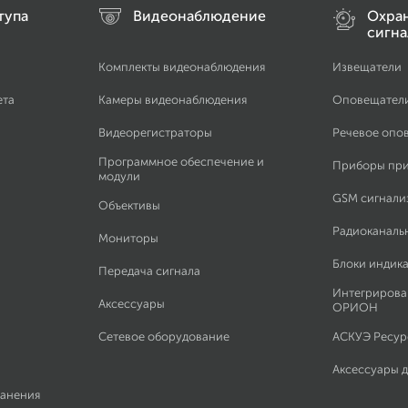
тупа
Видеонаблюдение
Охра
сигна
Комплекты видеонаблюдения
Извещатели
ета
Камеры видеонаблюдения
Оповещател
Видеорегистраторы
Речевое опо
Программное обеспечение и
Приборы пр
модули
GSM сигнали
Объективы
Радиоканаль
Мониторы
Блоки индик
Передача сигнала
Интегрирова
Аксессуары
ОРИОН
Сетевое оборудование
АСКУЭ Ресурс
Аксессуары 
ранения