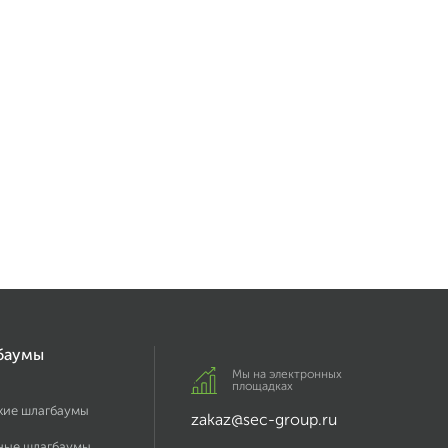
баумы
Мы на электронных
площадках
кие шлагбаумы
zakaz@sec-group.ru
ные шлагбаумы