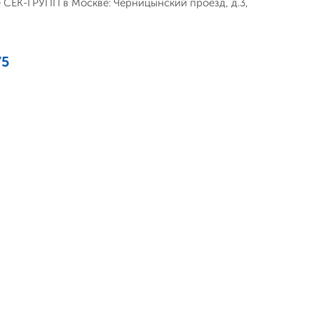
не СЕК-ГРУПП в Москве: Черницынский проезд, д.3,
75