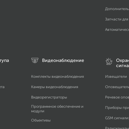
Дополнитель
Запчасти для
Автоматичес
тупа
Видеонаблюдение
Охра
сигна
Комплекты видеонаблюдения
Извещатели
ета
Камеры видеонаблюдения
Оповещател
Видеорегистраторы
Речевое опо
Программное обеспечение и
Приборы пр
модули
GSM сигнали
Объективы
Радиоканаль