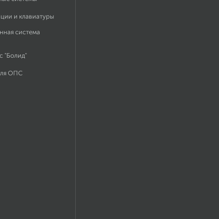
ации и клавиатуры
нная система
 "Болид"
для ОПС