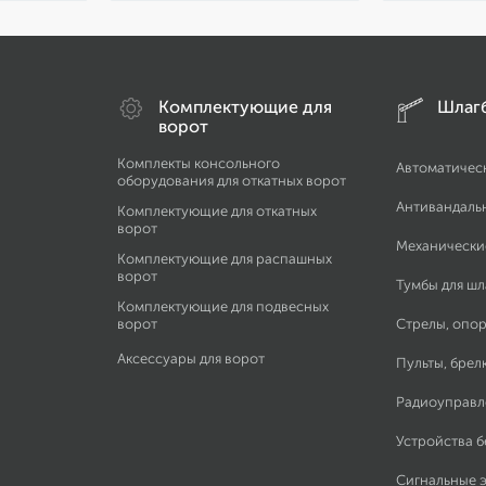
Комплектующие для
Шлаг
ворот
Комплекты консольного
Автоматичес
оборудования для откатных ворот
Антивандаль
Комплектующие для откатных
ворот
Механически
Комплектующие для распашных
ворот
Тумбы для ш
Комплектующие для подвесных
ворот
Стрелы, опор
Аксессуары для ворот
Пульты, брел
Радиоуправл
Устройства 
Сигнальные 