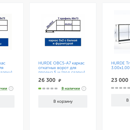
кас
HURDE ОВС5-А7 каркас
HURDE Tri
ля
откатных ворот для
3.00x1.00
варку)
проема 5 м (под сварку)
с консольной системой
26 300
23 00
₽
на 7 м.
ичии
В наличии