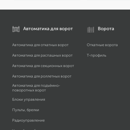
Автоматика для ворот
Ворота
Автоматика для откатных ворот
Откатные ворота
Автоматика для распашных ворот
Т-профиль
Автоматика для секционных ворот
Автоматика для роллетных ворот
Автоматика для подъёмно-
поворотных ворот
Блоки управления
Пульты, брелки
Радиоуправление