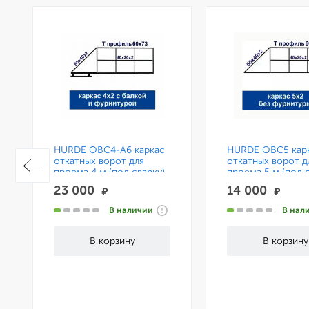
HURDE ОВС4-А6 каркас
HURDE ОВС5 кар
откатных ворот для
откатных ворот д
проема 4 м (под сварку)
проема 5 м (под с
с консольной системой
23 000
14 000
₽
₽
на 6 м.
В наличии
В нал