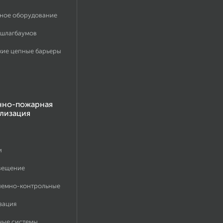
ное оборудование
 шлагбаумов
кие цепные барьеры
нно-пожарная
лизация
и
вещение
иемно-контрольные
зация
ные системы