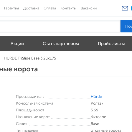
Гарантия
Доставка
Оплата
Контакты
Вакансии
Акции
Стать партнером
Прайс листы
HURDE TriSlide Base 3.25x1.75
тные ворота
Производитель
Hürde
Консольная система
Ролтэк
Площадь ворот
5.69
Назначение ворот
бытовое
Серия
Base
Тип изделия
откатные ворота