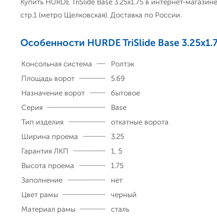
Купить HURDE TriSlide Base 3.25x1.75 в интернет-магази
стр.1 (метро Щелковская). Доставка по России.
Особенности HURDE TriSlide Base 3.25x1.
Консольная система
Ролтэк
Площадь ворот
5.69
Назначение ворот
бытовое
Серия
Base
Тип изделия
откатные ворота
Ширина проема
3.25
Гарантия ЛКП
1, 5
Высота проема
1.75
Заполнение
нет
Цвет рамы
черный
Материал рамы
сталь