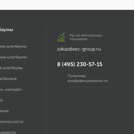
баумы
Мы на электронных
площадках
кие шлагбаумы
zakaz@sec-group.ru
ные шлагбаумы
8 (495) 230-57-15
е шлагбаумы
Политика
лагбаумов
конфиденциальности
ы, накладки
ки
ение
безопасности
элементы