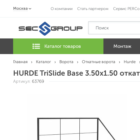
Москва
О компании
Стать партнером
Сервис PERCo
Каталог товаров
Монтаж
Главная
Каталог
Ворота
Откатные ворота
Hurde
HURDE TriSlide Base 3.50x1.50 отк
Артикул:
63769