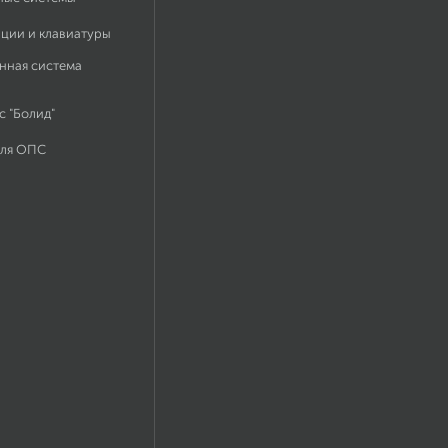
ации и клавиатуры
нная система
 "Болид"
для ОПС