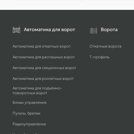
Автоматика для ворот
Ворота
Автоматика для откатных ворот
Откатные ворота
Автоматика для распашных ворот
Т-профиль
Автоматика для секционных ворот
Автоматика для роллетных ворот
Автоматика для подъёмно-
поворотных ворот
Блоки управления
Пульты, брелки
Радиоуправление