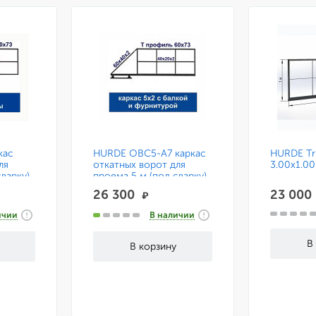
кас
HURDE ОВС5-А7 каркас
HURDE Tri
ля
откатных ворот для
3.00x1.00
варку)
проема 5 м (под сварку)
с консольной системой
26 300
23 00
₽
на 7 м.
ичии
В наличии