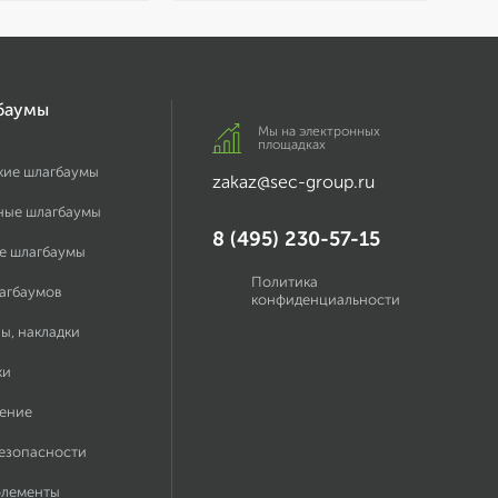
баумы
Мы на электронных
площадках
кие шлагбаумы
zakaz@sec-group.ru
ные шлагбаумы
8 (495) 230-57-15
е шлагбаумы
Политика
лагбаумов
конфиденциальности
ы, накладки
ки
ение
безопасности
элементы