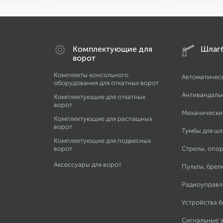
Комплектующие для
Шлаг
ворот
Комплекты консольного
Автоматичес
оборудования для откатных ворот
Антивандаль
Комплектующие для откатных
ворот
Механически
Комплектующие для распашных
ворот
Тумбы для ш
Комплектующие для подвесных
ворот
Стрелы, опор
Аксессуары для ворот
Пульты, брел
Радиоуправл
Устройства 
Сигнальные 