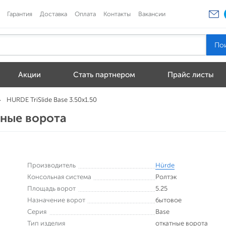
Гарантия
Доставка
Оплата
Контакты
Вакансии
Акции
Стать партнером
Прайс листы
HURDE TriSlide Base 3.50x1.50
атные ворота
Производитель
Hürde
Консольная система
Ролтэк
Площадь ворот
5.25
Назначение ворот
бытовое
Серия
Base
Тип изделия
откатные ворота