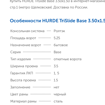
Купить HURDE TriSlide Base 3.50x1.50 в интернет-магази
стр.1 (метро Щелковская). Доставка по России.
Особенности HURDE TriSlide Base 3.50x1.
Консольная система
Ролтэк
Площадь ворот
5.25
Назначение ворот
бытовое
Серия
Base
Тип изделия
откатные ворота
Ширина проема
3.5
Гарантия ЛКП
1, 5
Высота проема
1.5
Заполнение
нет
Цвет рамы
черный
Материал рамы
сталь