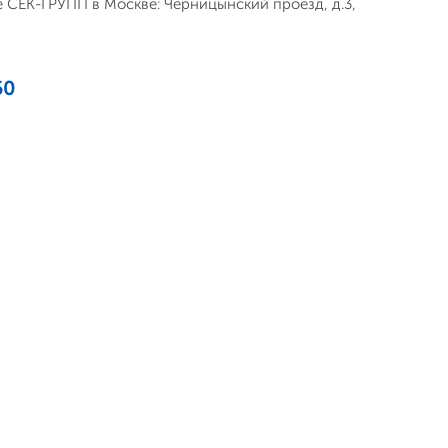
не СЕК-ГРУПП в Москве: Черницынский проезд, д.3,
50