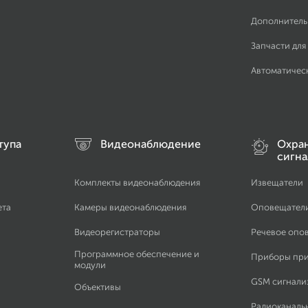
Дополнитель
Запчасти для
Автоматичес
тупа
Видеонаблюдение
Охра
сигна
Комплекты видеонаблюдения
Извещатели
ета
Камеры видеонаблюдения
Оповещател
Видеорегистраторы
Речевое опо
Программное обеспечение и
Приборы пр
модули
GSM сигнали
Объективы
Радиоканаль