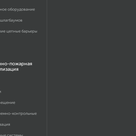
ное оборудование
 шлагбаумов
кие цепные барьеры
нно-пожарная
лизация
и
вещение
иемно-контрольные
зация
ные системы