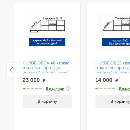
HURDE ОВС4-А6 каркас
HURDE ОВС5 кар
откатных ворот для
откатных ворот д
проема 4 м (под сварку)
проема 5 м (под с
с консольной системой
23 000
14 000
₽
₽
на 6 м.
В наличии
В нал