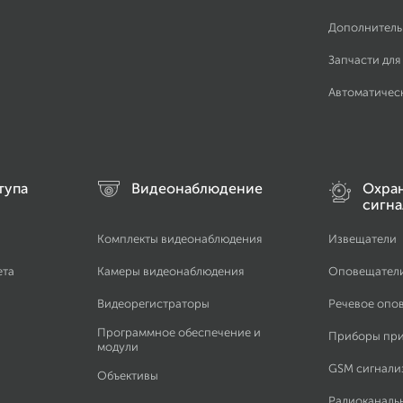
Дополнитель
Запчасти для
Автоматичес
тупа
Видеонаблюдение
Охра
сигна
Комплекты видеонаблюдения
Извещатели
ета
Камеры видеонаблюдения
Оповещател
Видеорегистраторы
Речевое опо
Программное обеспечение и
Приборы пр
модули
GSM сигнали
Объективы
Радиоканаль