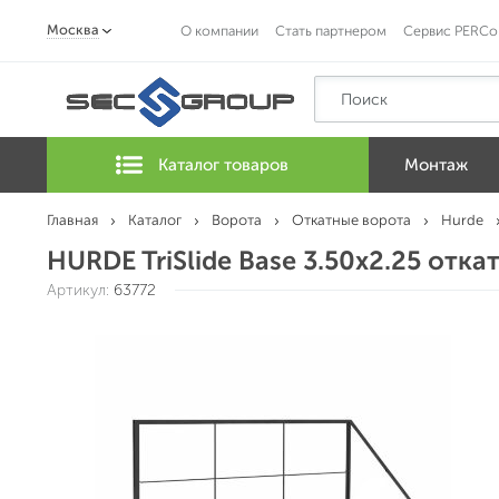
Москва
О компании
Стать партнером
Сервис PERCo
Каталог товаров
Монтаж
Главная
Каталог
Ворота
Откатные ворота
Hurde
HURDE TriSlide Base 3.50x2.25 отк
Артикул:
63772