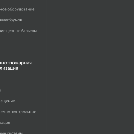
ное оборудование
 шлагбаумов
кие цепные барьеры
нно-пожарная
лизация
и
вещение
иемно-контрольные
зация
ные системы