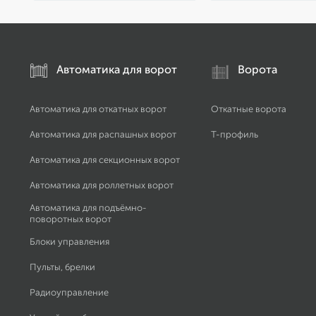
Автоматика для ворот
Ворота
Автоматика для откатных ворот
Откатные ворота
Автоматика для распашных ворот
Т-профиль
Автоматика для секционных ворот
Автоматика для роллетных ворот
Автоматика для подъёмно-
поворотных ворот
Блоки управления
Пульты, брелки
Радиоуправление