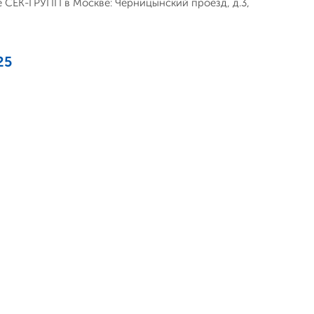
не СЕК-ГРУПП в Москве: Черницынский проезд, д.3,
25