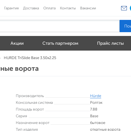
Гарантия
Доставка
Оплата
Контакты
Вакансии
Акции
Стать партнером
Прайс листы
HURDE TriSlide Base 3.50x2.25
атные ворота
Производитель
Hürde
Консольная система
Ролтэк
Площадь ворот
7.88
Серия
Base
Назначение ворот
бытовое
Тип изделия
откатные ворота