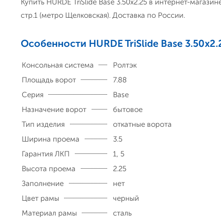
Купить HURDE TriSlide Base 3.50x2.25 в интернет-магази
стр.1 (метро Щелковская). Доставка по России.
Особенности HURDE TriSlide Base 3.50x2.
Консольная система
Ролтэк
Площадь ворот
7.88
Серия
Base
Назначение ворот
бытовое
Тип изделия
откатные ворота
Ширина проема
3.5
Гарантия ЛКП
1, 5
Высота проема
2.25
Заполнение
нет
Цвет рамы
черный
Материал рамы
сталь