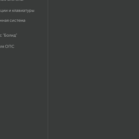
ации и клавиатуры
нная система
 "Болид"
для ОПС