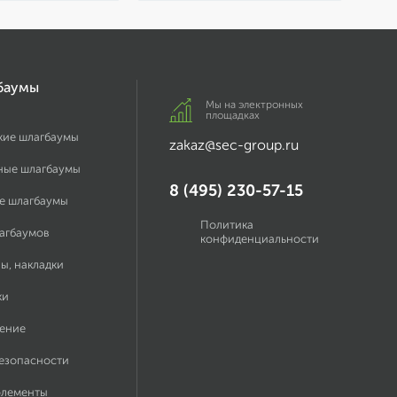
баумы
Мы на электронных
площадках
кие шлагбаумы
zakaz@sec-group.ru
ные шлагбаумы
8 (495) 230-57-15
е шлагбаумы
Политика
лагбаумов
конфиденциальности
ы, накладки
ки
ение
безопасности
элементы