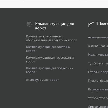
Комплектующие для
Шлаг
ворот
Комплекты консольного
Автоматичес
оборудования для откатных ворот
Антивандаль
Комплектующие для откатных
ворот
Механически
Комплектующие для распашных
ворот
Тумбы для ш
Комплектующие для подвесных
ворот
Стрелы, опор
Аксессуары для ворот
Пульты, брел
Радиоуправл
Устройства 
Сигнальные 