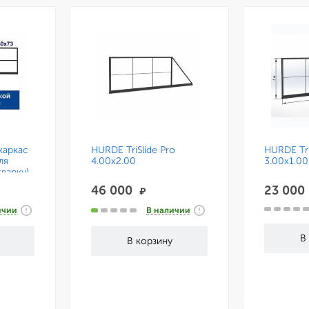
каркас
HURDE TriSlide Pro
HURDE Tri
ля
4.00x2.00
3.00x1.00
варку)
стемой
46 000
23 00
₽
ичии
В наличии