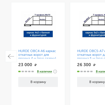
HURDE ОВС4-А6 каркас
HURDE ОВС5-А7 
откатных ворот для
откатных ворот д
проема 4 м (под сварку)
проема 5 м (под с
с консольной системой
с консольной си
23 000
26 300
₽
₽
на 6 м.
на 7 м.
В наличии
В нал