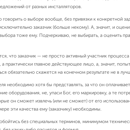
редложений от разных инсталляторов.
говорить о выборе вообще, без привязки к конкретной за
сключительно заказчик (больше некому). А, значит, и оцени
выбора тоже ему. Подчеркиваю, не выбирать, а оценить пр
тся, что заказчик — не просто активный участник процесса
 а практически главное действующее лицо, а, значит, попы
ся обязательно скажется на конечном результате не в луч
ля необходимо хотя бы представлять, за что он оплачивает
ие оборудования, не, упаси Бог, его маркировку, а те пот
орые он сможет извлечь (или не сможет) от его использован
 мере эти качества ему (заказчику) необходимы.
обойтись без специальных терминов, минимумом техничес
, без каких-либо расчетов и формул.