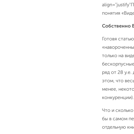
align="justif
понятия «Вид
Собственно 
Готовя статью
«навороченны
только на ви
бескорпусные,
ряд от 28 у.е
этом, что вес
менее, некот
конкуренции).
Что и скольк
бы в самом пе
отдельную кни