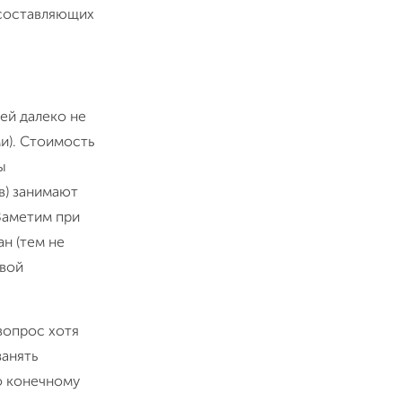
х составляющих
ей далеко не
и). Стоимость
ы
ов) занимают
 Заметим при
ан (тем не
овой
вопрос хотя
занять
о конечному