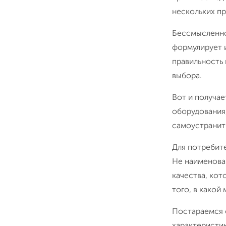
нескольких п
Бессмысленно 
формулирует и
правильность 
выбора.
Вот и получае
оборудования,
самоустранить
Для потребите
Не наименован
качества, кот
того, в какой
Постараемся 
характеристик