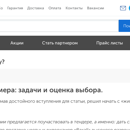
Co
Гарантия
Доставка
Оплата
Контакты
Вакансии
Акции
Стать партнером
Прайс листы
у?
ера: задачи и оценка выбора.
умав достойного вступления для статьи, решил начать с «ж
и предлагается поучаствовать в тендере, а именно: дать 
по поставке цветных видеокамер «Baxall» высокого разреш