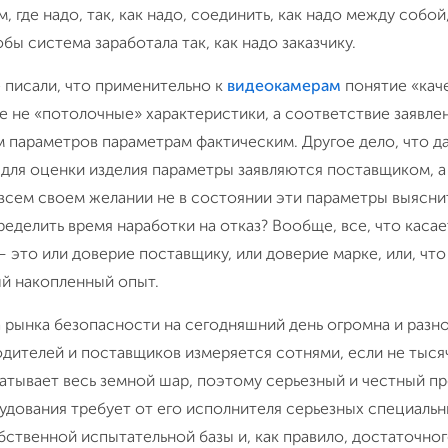
м, где надо, так, как надо, соединить, как надо между собой
обы система заработала так, как надо заказчику.
 писали, что применительно к
видеокамерам
понятие «кач
е не «потолочные» характеристики, а соответствие заявле
 параметров параметрам фактическим. Другое дело, что да
для оценки изделия параметры заявляются поставщиком, а
всем своем желании не в состоянии эти параметры выяснит
еделить время наработки на отказ? Вообще, все, что касае
 это или доверие поставщику, или доверие марке, или, что
й накопленный опыт.
 рынка безопасности на сегодняшний день огромна и разно
дителей и поставщиков измеряется сотнями, если не тыся
атывает весь земной шар, поэтому серьезный и честный п
дования требует от его исполнителя серьезных специальн
ственной испытательной базы и, как правило, достаточно