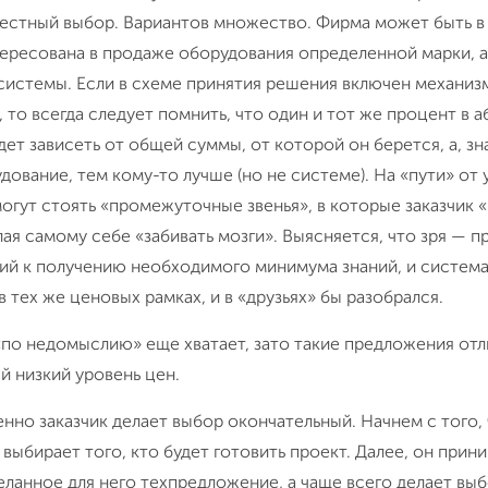
честный выбор. Вариантов множество. Фирма может быть в
ересована в продаже оборудования определенной марки, а
системы. Если в схеме принятия решения включен механиз
 то всегда следует помнить, что один и тот же процент в
ет зависеть от общей суммы, от которой он берется, а, зн
ование, тем кому-то лучше (но не системе). На «пути» от
могут стоять «промежуточные звенья», в которые заказчик 
лая самому себе «забивать мозги». Выясняется, что зря — 
ий к получению необходимого минимума знаний, и система
 тех же ценовых рамках, и в «друзьях» бы разобрался.
по недомыслию» еще хватает, зато такие предложения отли
й низкий уровень цен.
енно заказчик делает выбор окончательный. Начнем с того,
 выбирает того, кто будет готовить проект. Далее, он прин
ланное для него техпредложение, а чаще всего делает выб