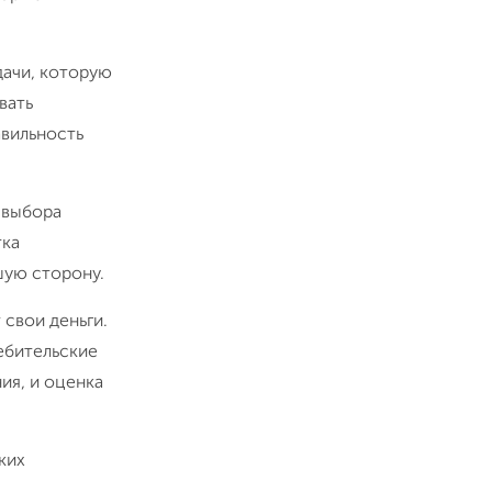
дачи, которую
вать
авильность
 выбора
тка
шую сторону.
 свои деньги.
ребительские
ия, и оценка
ких