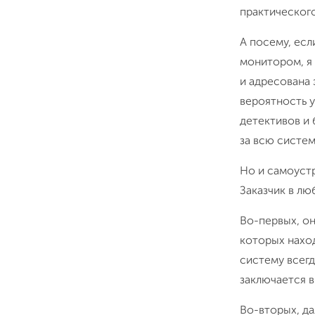
практическог
А посему, есл
монитором, я
и адресована
вероятность у
детективов и 
за всю систем
Но и самоустр
Заказчик в лю
Во-первых, он
которых наход
систему всегд
заключается в
Во-вторых, д