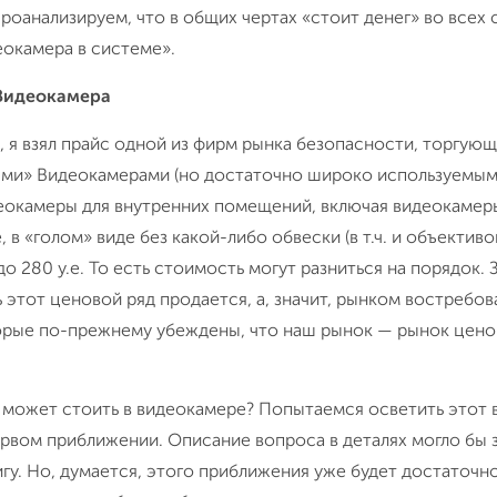
y"Проанализируем, что в общих чертах «стоит денег» во все
еокамера в системе».
Видеокамера
, я взял прайс одной из фирм рынка безопасности, торгующ
ми» Видеокамерами (но достаточно широко используемым
деокамеры для внутренних помещений, включая видеокамер
 в «голом» виде без какой-либо обвески (в т.ч. и объектив
. до 280 у.е. То есть стоимость могут разниться на порядок.
ь этот ценовой ряд продается, а, значит, рынком востребов
орые по-прежнему убеждены, что наш рынок — рынок цен
о может стоить в видеокамере? Попытаемся осветить этот 
рвом приближении. Описание вопроса в деталях могло бы 
гу. Но, думается, этого приближения уже будет достаточн