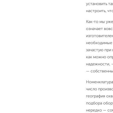
установить та
настроить, чт
Как-то мы уже
означает вовс
изготовителем
необходимые 
зачастую при 
как можно опр
надежности, —
— собственны
Номенклатура
число произво
география охв
подбора обору
нередко — соб