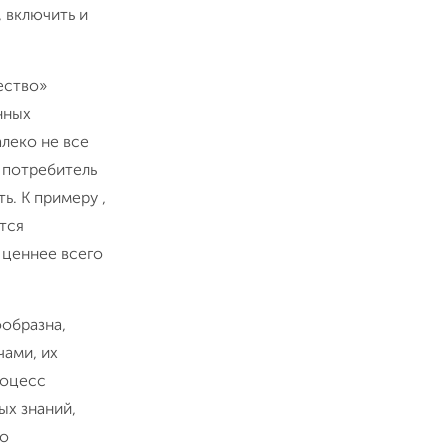
, включить и
ество»
нных
леко не все
 потребитель
ь. К примеру ,
тся
 ценнее всего
образна,
чами, их
роцесс
ых знаний,
го