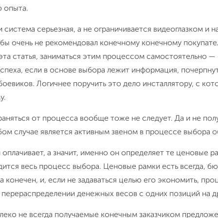
о опыта.
и система серьезная, а не ограничивается видеоглазком и 
 бы очень не рекомендовал конечному конечному покупате
 эта статья, заниматься этим процессом самостоятельно —
спеха, если в основе выбора лежит информация, почерпнут
боевиков. Логичнее поручить это дело инсталлятору, с кот
у.
аняться от процесса вообще тоже не следует. Да и не пол
бом случае является активным звеном в процессе выбора о
 оплачивает, а значит, именно он определяет те ценовые ра
ится весь процесс выбора. Ценовые рамки есть всегда, б
а конечен, и, если не задаваться целью его экономить, пр
 перераспределении денежных весов с одних позиций на д
алеко не всегда получаемые конечным заказчиком предлож