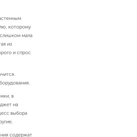
настенным
лю, которому
 слишком мала
ая из
орого и спрос
учится.
борудования.
мки, в
юджет на
оцесс выбора
ругие.
ения содержат