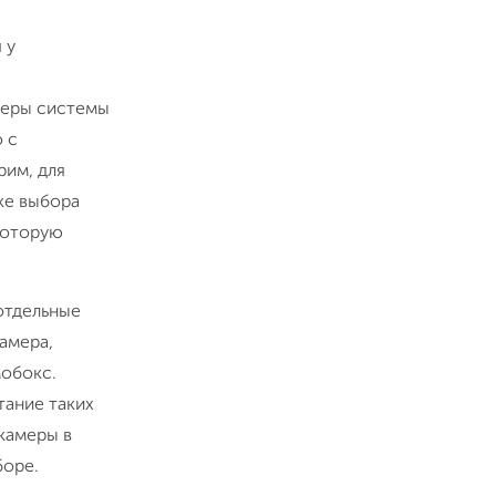
 у
меры системы
 с
рим, для
ке выбора
 которую
отдельные
амера,
мобокс.
тание таких
камеры в
боре.