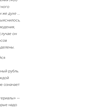
тного
м же духе …
выяснилось,
людения,
случае он
осов
оделены.
йся
ный рубль.
аждой
е означает
атериалы» —
орые надо