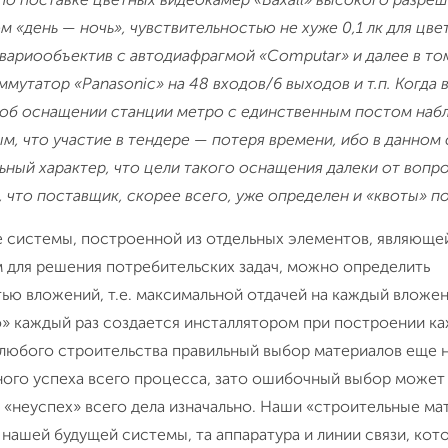
ом «день — ночь», чувствительностью не хуже 0,1 лк для цве
вариообъектив с автодиафрагмой «Computar» и далее в то
мутатор «Panasonic» на 48 входов/6 выходов и т.п. Когда 
т об оснащении станции метро с единственным постом наб
м, что участие в тендере — потеря времени, ибо в данном 
ный характер, что цели такого оснащения далеки от вопр
 что поставщик, скорее всего, уже определен и «квоты» п
е системы, построенной из отдельных элементов, являюще
 для решения потребительских задач, можно определить
ю вложений, т.е. максимальной отдачей на каждый вложен
о» каждый раз создается инсталлятором при построении к
 любого строительства правильный выбор материалов еще н
ного успеха всего процесса, зато ошибочный выбор может
 «неуспех» всего дела изначально. Наши «строительные м
нашей будущей системы, та аппаратура и линии связи, кот