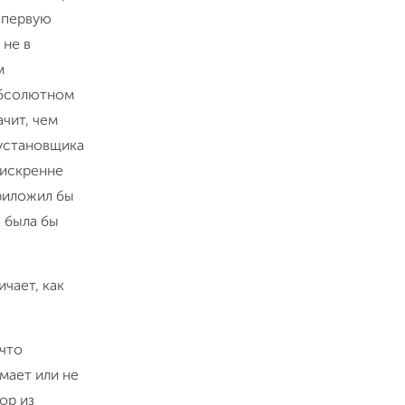
 первую
 не в
м
 абсолютном
ачит, чем
 установщика
«искренне
приложил бы
 была бы
чает, как
 что
имает или не
ор из