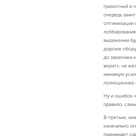
грамотный и 
очередь заинт
оптимизации 
лоббирования,
выражении буд
дороже оборуд
до заказчика 
верит», не же
минимум усил
полноценнее в
Ну и ошибок «
правило, самы
В-третьих, им
изначально он
принимает сде