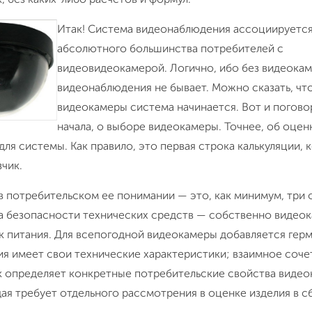
Итак! Система видеонаблюдения ассоциируется
абсолютного большинства потребителей с
видеовидеокамерой. Логично, ибо без видеока
видеонаблюдения не бывает. Можно сказать, что
видеокамеры система начинается. Вот и погово
начала, о выборе видеокамеры. Точнее, об оцен
ля системы. Как правило, это первая строка калькуляции,
зчик.
в потребительском ее понимании — это, как минимум, три 
а безопасности технических средств — собственно видеок
к питания. Для всепогодной видеокамеры добавляется гер
я имеет свои технические характеристики; взаимное соче
к определяет конкретные потребительские свойства видео
ая требует отдельного рассмотрения в оценке изделия в с