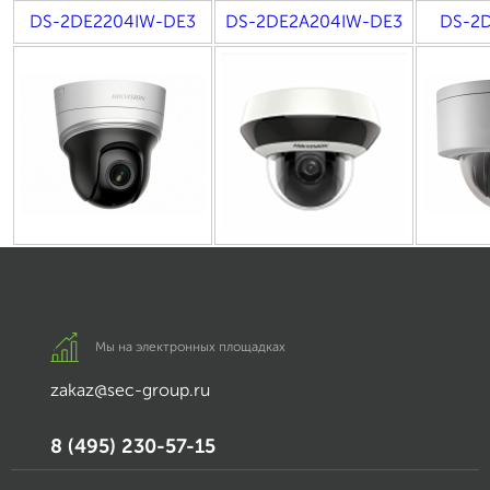
DS-2DE2204IW-DE3
DS-2DE2A204IW-DE3
DS-2
Мы на электронных площадках
zakaz@sec-group.ru
8 (495) 230-57-15