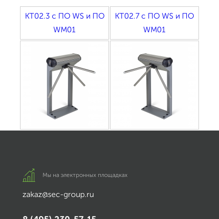
KT02.3 с ПО WS и ПО
KT02.7 с ПО WS и ПО
WM01
WM01
Мы на электронных площадках
zakaz@sec-group.ru