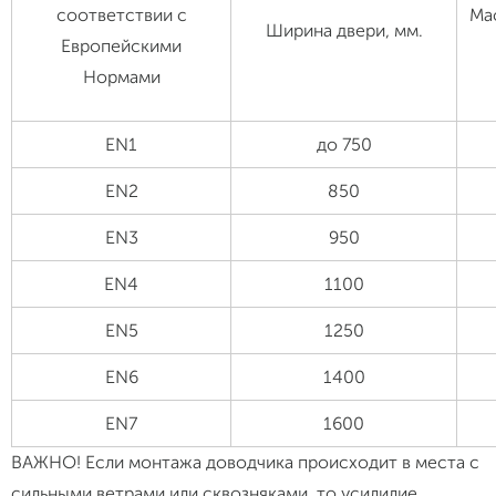
соответствии с
Ма
Ширина двери, мм.
Европейскими
Нормами
EN1
до 750
EN2
850
EN3
950
EN4
1100
EN5
1250
EN6
1400
EN7
1600
ВАЖНО! Если монтажа доводчика происходит в места с
сильными ветрами или сквозняками, то усилилие