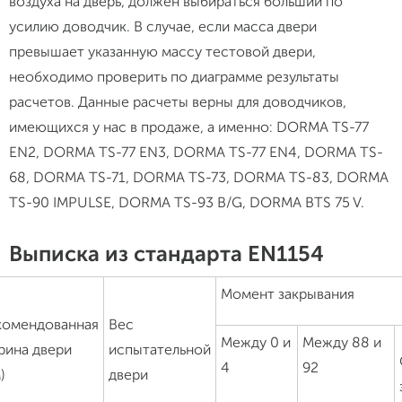
воздуха на дверь, должен выбираться больший по
усилию доводчик. В случае, если масса двери
превышает указанную массу тестовой двери,
необходимо проверить по диаграмме результаты
расчетов. Данные расчеты верны для доводчиков,
имеющихся у нас в продаже, а именно: DORMA TS-77
EN2, DORMA TS-77 EN3, DORMA TS-77 EN4, DORMA TS-
68, DORMA TS-71, DORMA TS-73, DORMA TS-83, DORMA
TS-90 IMPULSE, DORMA TS-93 B/G, DORMA BTS 75 V.
Выписка из стандарта EN1154
Момент закрывания
комендованная
Вес
Между 0 и
Между 88 и
рина двери
испытательной
4
92
)
двери