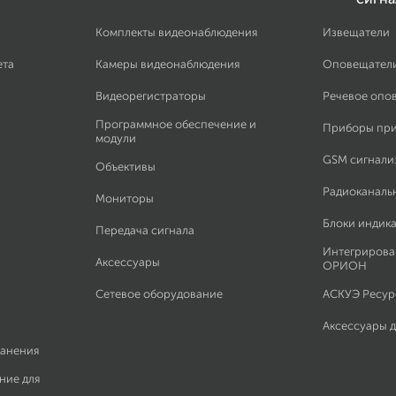
Комплекты видеонаблюдения
Извещатели
ета
Камеры видеонаблюдения
Оповещател
Видеорегистраторы
Речевое опо
Программное обеспечение и
Приборы пр
модули
GSM сигнали
Объективы
Радиоканаль
Мониторы
Блоки индик
Передача сигнала
Интегрирова
Аксессуары
ОРИОН
Сетевое оборудование
АСКУЭ Ресурс
Аксессуары 
ранения
ние для