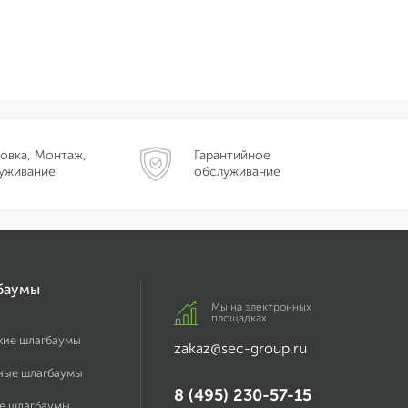
овка, Монтаж,
Гарантийное
уживание
обслуживание
баумы
Мы на электронных
площадках
кие шлагбаумы
zakaz@sec-group.ru
ные шлагбаумы
8 (495) 230-57-15
е шлагбаумы