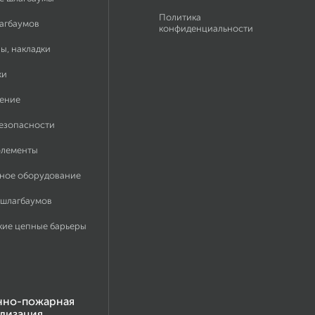
Политика
лагбаумов
конфиденциальности
ы, накладки
ки
ение
безопасности
элементы
ное оборудование
 шлагбаумов
кие цепные барьеры
нно-пожарная
лизация