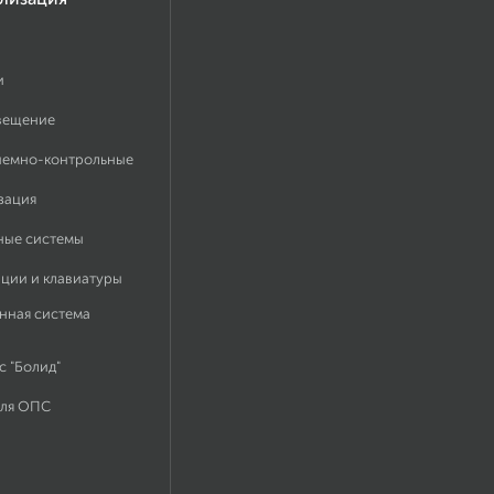
и
вещение
иемно-контрольные
зация
ные системы
ации и клавиатуры
нная система
 "Болид"
для ОПС