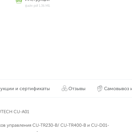
файл pdf 1.36 МБ
укции и сертификаты
Отзывы
Самовывоз и
UTECH CU-A01
ков управления CU-TR230-B/ CU-TR400-B и CU-D01-