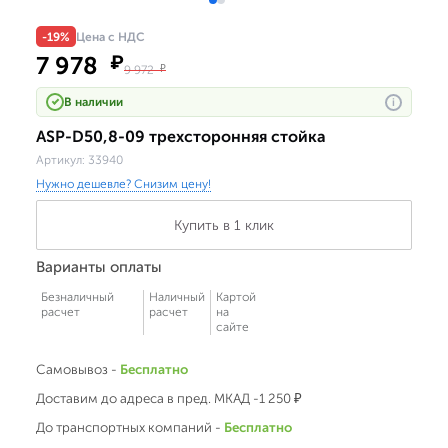
-19%
Цена с НДС
7 978
₽
9 972
₽
В наличии
i
ASP-D50,8-09 трехсторонняя стойка
Артикул:
33940
Нужно дешевле? Снизим цену!
Купить в 1 клик
Варианты оплаты
Безналичный
Наличный
Картой
расчет
расчет
на
сайте
Самовывоз -
Бесплатно
Доставим до адреса в пред. МКАД -1 250 ₽
До транспортных компаний -
Бесплатно