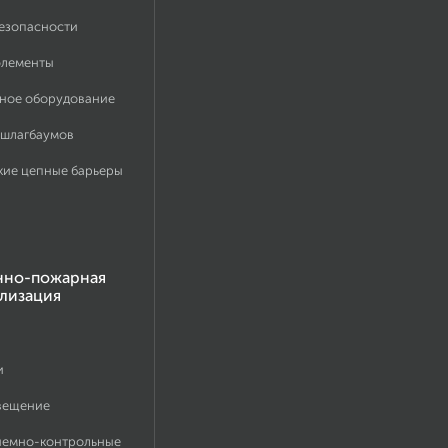
безопасности
элементы
ное оборудование
 шлагбаумов
кие цепные барьеры
нно-пожарная
лизация
и
вещение
иемно-контрольные