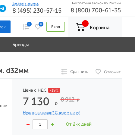
Заказать звонок
Бесплатный звонок по России
8 (800) 700-61-35
8 (495) 230-57-15
0
0
Вход
Корзина
Бренды
м. d32мм
Сравнить
Отложить
Цена с НДС
-19%
7 130
8 912
₽
₽
ение
Нужно дешевле? Снизим цену!
От 2-х дней