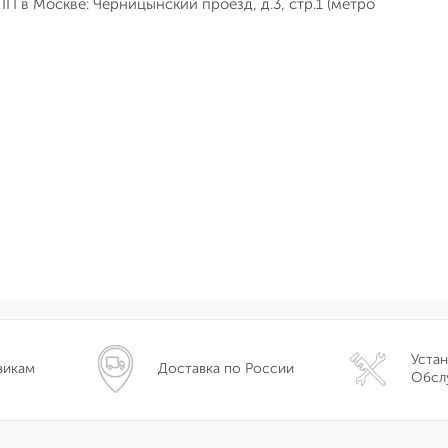
П в Москве: Черницынский проезд, д.3, стр.1 (метро
Устан
викам
Доставка по России
Обсл