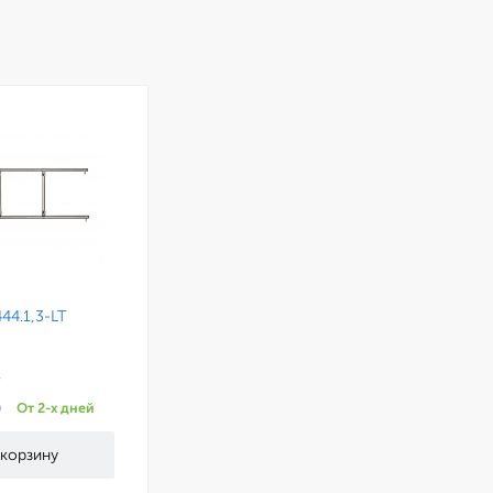
44.1,3-LT
₽
От 2-х дней