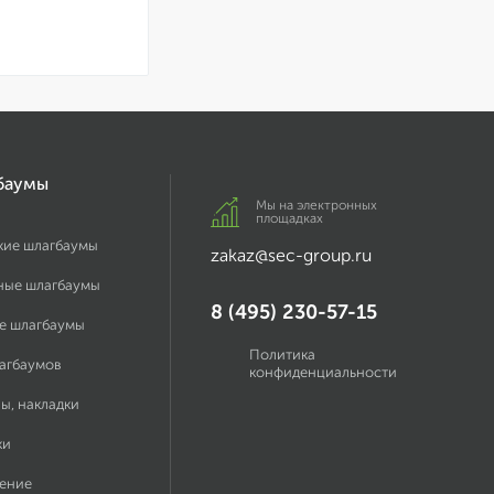
баумы
Мы на электронных
площадках
кие шлагбаумы
zakaz@sec-group.ru
ные шлагбаумы
8 (495) 230-57-15
е шлагбаумы
Политика
лагбаумов
конфиденциальности
ы, накладки
ки
ение