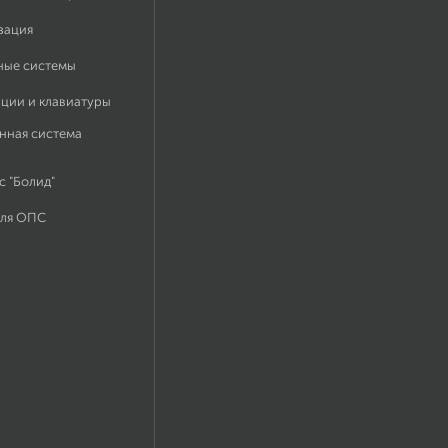
зация
ные системы
ации и клавиатуры
нная система
 "Болид"
для ОПС