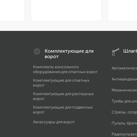
Комплектующие для
Шлаг
ворот
Комплекты консольного
Автоматичес
оборудования для откатных ворот
Антивандаль
Комплектующие для откатных
ворот
Механически
Комплектующие для распашных
ворот
Тумбы для ш
Комплектующие для подвесных
ворот
Стрелы, опор
Аксессуары для ворот
Пульты, брел
Радиоуправл