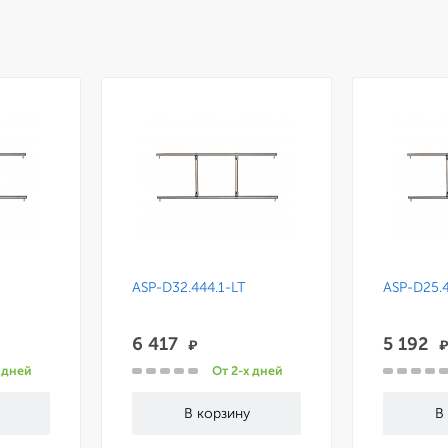
ASP-D32.444.1-LT
ASP-D25.4
6 417
5 192
₽
 дней
От 2-х дней