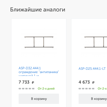
Ближайшие аналоги
ASP-D32.444.1
ASP-D25.444.1-LT
ограждение "антипаника"
шириной 1 м.
7 733
4 673
₽
₽
От 2-х дней
От 2-х