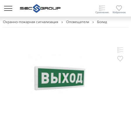
Охранно-пожарная сигнализация
Оповещатели
Болид