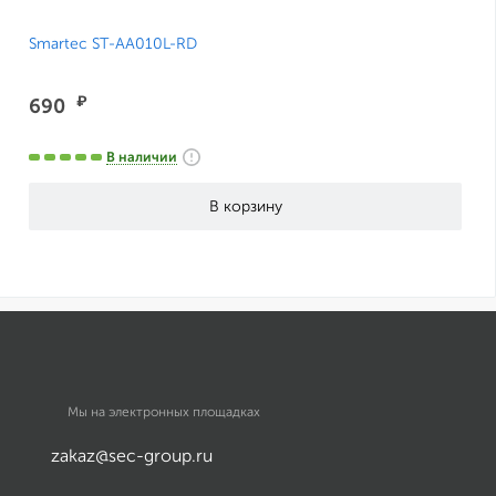
Smartec ST-AA010L-RD
₽
690
В наличии
Мы на электронных площадках
zakaz@sec-group.ru