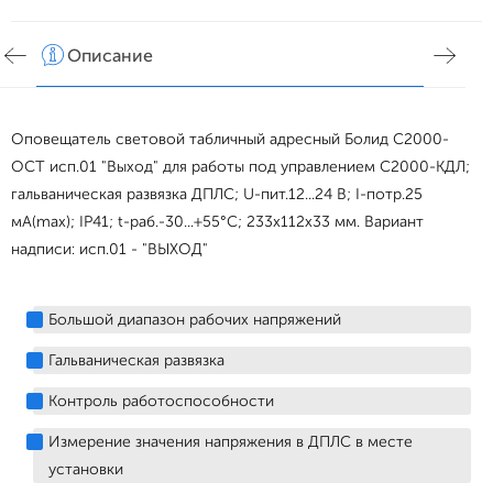
Описание
Хар
Оповещатель световой табличный адресный Болид С2000-
ОСТ исп.01 "Выход" для работы под управлением С2000-КДЛ;
гальваническая развязка ДПЛС; U-пит.12...24 В; I-потр.25
мА(max); IP41; t-раб.-30...+55°С; 233х112х33 мм. Вариант
надписи: исп.01 - "ВЫХОД"
Большой диапазон рабочих напряжений
Гальваническая развязка
Контроль работоспособности
Измерение значения напряжения в ДПЛС в месте
установки