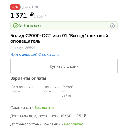
-8%
Цена с НДС
1 371
₽
1 500
₽
От 3-х недель
i
Болид С2000-ОСТ исп.01 "Выход" световой
оповещатель
Артикул:
26594
Нужно дешевле? Снизим цену!
Купить в 1 клик
Варианты оплаты
Безналичный
Наличный
Картой
расчет
расчет
на
сайте
Самовывоз -
Бесплатно
Доставим до адреса в пред. МКАД -1 250 ₽
До транспортных компаний -
Бесплатно