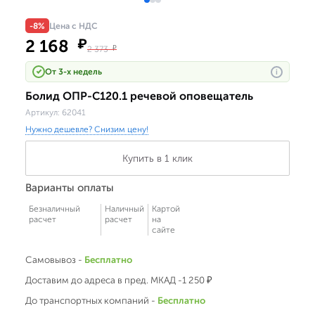
-8%
Цена с НДС
2 168
₽
2 373
₽
От 3-х недель
i
Болид ОПР-С120.1 речевой оповещатель
Артикул:
62041
Нужно дешевле? Снизим цену!
Купить в 1 клик
Варианты оплаты
Безналичный
Наличный
Картой
расчет
расчет
на
сайте
Самовывоз -
Бесплатно
Доставим до адреса в пред. МКАД -1 250 ₽
До транспортных компаний -
Бесплатно