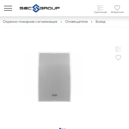
Охранно-пожарная сигнализация
Оповещатели
Болид