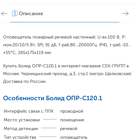
Описание
Хар
Оповещатель пожарный речевой настенный; U-вх.100 В, P-
ном.20/10/5 Вт, SPL 91 дБ, f-раб.80…20000Гц; IP41, t-раб.-10…
+55°С, 265х175х119 мм
Купить Болид ОПР-С120.1 в интернет-магазине СЕК-ГРУПП в
Москве: Черницынский проезд, д.3, стр.1 (метро Щелковская).
Доставка по России.
Особенности Болид ОПР-С120.1
Интерфейс связи с ППК
проводной
Место установки
помещение
Метод детекции
речевой
Тип устройства
оповещатель