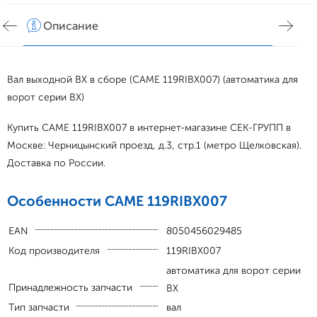
Описание
Хар
Вал выходной BX в сборе (CAME 119RIBX007) (автоматика для
ворот серии BX)
Купить CAME 119RIBX007 в интернет-магазине СЕК-ГРУПП в
Москве: Черницынский проезд, д.3, стр.1 (метро Щелковская).
Доставка по России.
Особенности CAME 119RIBX007
EAN
8050456029485
Код производителя
119RIBX007
автоматика для ворот серии
Принадлежность запчасти
BX
Тип запчасти
вал