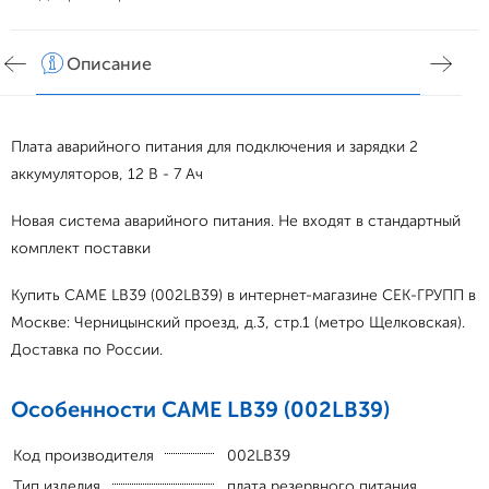
Описание
Хар
Плата аварийного питания для подключения и зарядки 2
аккумуляторов, 12 В - 7 Ач
Новая система аварийного питания. Не входят в стандартный
комплект поставки
Купить CAME LB39 (002LB39) в интернет-магазине СЕК-ГРУПП в
Москве: Черницынский проезд, д.3, стр.1 (метро Щелковская).
Доставка по России.
Особенности CAME LB39 (002LB39)
Код производителя
002LB39
Тип изделия
плата резервного питания