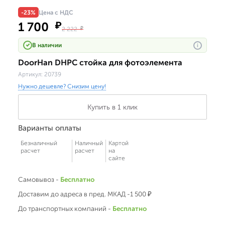
-23%
Цена с НДС
1 700
₽
2 222
₽
В наличии
i
DoorHan DHPC стойка для фотоэлемента
Артикул:
20739
Нужно дешевле? Снизим цену!
Купить в 1 клик
Варианты оплаты
Безналичный
Наличный
Картой
расчет
расчет
на
сайте
Самовывоз -
Бесплатно
Доставим до адреса в пред. МКАД -1 500 ₽
До транспортных компаний -
Бесплатно