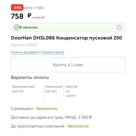
-24%
Цена с НДС
758
₽
1 003
₽
В наличии
i
DoorHan DHSL086 Конденсатор пусковой 250
Артикул:
63163
Нужно дешевле? Снизим цену!
Купить в 1 клик
Варианты оплаты
Безналичный
Наличный
Картой
расчет
расчет
на
сайте
Самовывоз -
Бесплатно
Доставим до адреса в пред. МКАД -1 500 ₽
До транспортных компаний -
Бесплатно