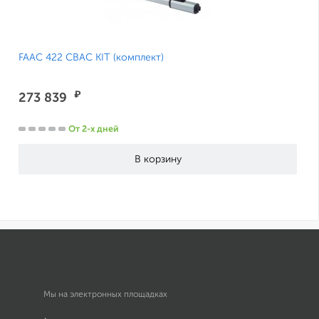
FAAC 422 CBAC KIT (комплект)
₽
273 839
От 2-х дней
Мы на электронных площадках