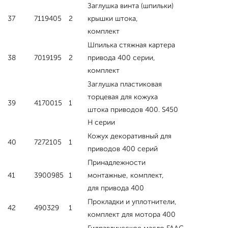
Заглушка винта (шпильки)
37
7119405
2
крышки штока,
комплект
Шпилька стяжная картера
38
7019195
2
привода 400 серии,
комплект
Заглушка пластиковая
торцевая для кожуха
39
4170015
1
штока приводов 400. S450
Н серии
Кожух декоративный для
40
7272105
1
приводов 400 серий
Принадлежности
41
3900985
1
монтажные, комплект,
для привода 400
Прокладки и уплотнители,
42
490329
1
комплект для мотора 400