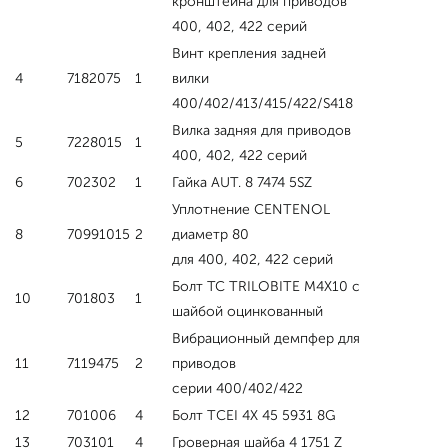
кронштейна для приводов
400, 402, 422 серий
Винт крепления задней
4
7182075
1
вилки
400/402/413/415/422/S418
Вилка задняя для приводов
5
7228015
1
400, 402, 422 серий
6
702302
1
Гайка AUT. 8 7474 5SZ
Уплотнение CENTENOL
8
70991015
2
диаметр 80
для 400, 402, 422 серий
Болт ТС TRILOBITE М4Х10 с
10
701803
1
шайбой оцинкованный
Вибрационный демпфер для
11
7119475
2
приводов
серии 400/402/422
12
701006
4
Болт TCEI 4Х 45 5931 8G
13
703101
4
Гроверная шайба 4 1751 Z