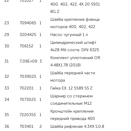
22
701027
1
400, 402, 422. 4Х 20 5931
8G Z
Шайба крепления фланца
23
7094065
1
моторов 400, 402, 422
29
3204425
1
Насос чугунный 1 л
Цилиндрический штифт
30
706152
1
4x28 Мб соотв. DIN 6325
Комплект уплотнений OR
31
7,09E+09
3
4.48X1.78 (2018)
Шайба передней части
32
7039025
1
мотора
33
702201
1
Гайка ЕХ. 12 5589 5S Z
Шарнир со стержнем
34
7073025
1
соединительные М12
Кронштейн крепления
35
7220355
1
передний привода 400
36
703401
2
Шайба рифленая 4.3X9 S.0.8