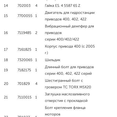
14
702003
4
Гайка ES. 4 5587 6S Z
Двигатель для гидростанции
15
7700055
1
приводов 400, 402, 422
Вибрационный демпфер для
16
7119485
2
приводов
серии 400/402/422
Корпус привода 400 (с 2005
17
7161825
1
г.)
18
7320065
1
Шильдик
Длинный болт для приводов
19
7182175
1
серии 400, 402, 422 серий
Шестигранный болт с
20
701829
4
гровером ТС TORX М5Х20
Заглушка маслозаливного
21
7110015
1
отверстия с прокладкой
Болт крепления фланца
моторов