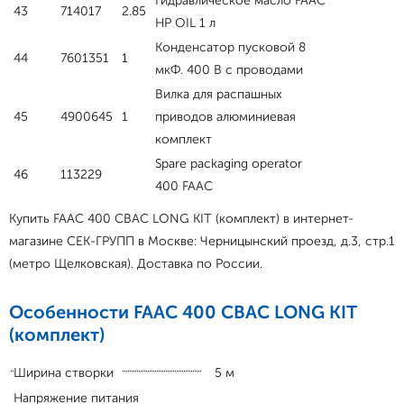
Гидравлическое масло FAAC
43
714017
2.85
HP OIL 1 л
Конденсатор пусковой 8
44
7601351
1
мкФ. 400 В с проводами
Вилка для распашных
45
4900645
1
приводов алюминиевая
комплект
Spare packaging operator
46
113229
400 FAAC
Купить FAAC 400 CBAC LONG KIT (комплект) в интернет-
магазине СЕК-ГРУПП в Москве: Черницынский проезд, д.3, стр.1
(метро Щелковская). Доставка по России.
Особенности FAAC 400 CBAC LONG KIT
(комплект)
Ширина створки
5 м
Напряжение питания