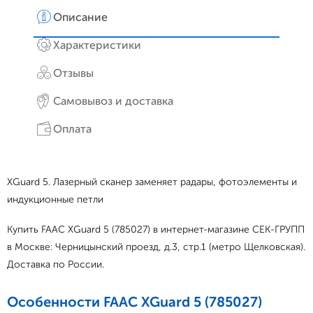
Описание
Хар
XGuard 5. Лазерный сканер заменяет радары, фотоэлементы и
индукционные петли
Купить FAAC XGuard 5 (785027) в интернет-магазине СЕК-ГРУПП
в Москве: Черницынский проезд, д.3, стр.1 (метро Щелковская).
Доставка по России.
Особенности FAAC XGuard 5 (785027)
Тип изделия
лазерный сканер
Страна производитель
Италия
Гарантия 3 года