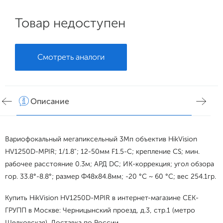
Товар недоступен
Смотреть аналоги
Описание
Хар
Вариофокальный мегапиксельный 3Мп объектив HikVision
HV1250D-MPIR; 1/1.8"; 12-50мм F1.5-С; крепление CS; мин.
рабочее расстояние 0.3м; АРД DC; ИК-коррекция; угол обзора
гор. 33.8°-8.8°; размер Ф48х84.8мм; -20 °C ~ 60 °C; вес 254.1гр.
Купить HikVision HV1250D-MPIR в интернет-магазине СЕК-
ГРУПП в Москве: Черницынский проезд, д.3, стр.1 (метро
Щелковская). Доставка по России.