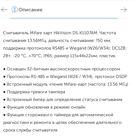
Описание
Хар
Считыватель Mifare карт HikVision DS-K1107AM. Частота
считывания 13.56МГц; дальность считывания: ?50 мм;
поддержка протоколов RS485 и Wiegand (W26/W34); DC12В;
2Вт; -20 °C...+70°C; IP65; размер 115x44x22мм; пластик.
● Оснащен 32-битным высокоскоростным процессором
● Протоколы RS-485 и Wiegand (W26 / W34), протокол OSDP
● Встроенный модуль чтения Mifare-карт (частота: 13.56 МГц)
● Поддержка тревоги тампера
● Встроенный бипер для определения статуса считывания
● Функция обновления в режиме онлайн
● Функция сторожевого таймера для автоматической
диагностики и ремонта в целях обеспечения длительного
срока службы считывателя