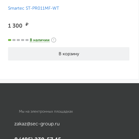
Smartec ST-PR011MF-WT
₽
1 300
В наличии
Мы на электронных площадках
zakaz@sec-group.ru