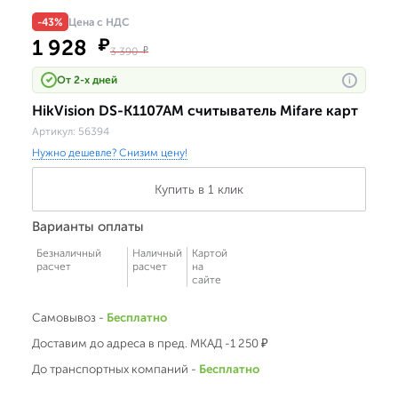
-43%
Цена с НДС
1 928
₽
3 390
₽
От 2-х дней
i
HikVision DS-K1107AM считыватель Mifare карт
Артикул:
56394
Нужно дешевле? Снизим цену!
Купить в 1 клик
Варианты оплаты
Безналичный
Наличный
Картой
расчет
расчет
на
сайте
Самовывоз -
Бесплатно
Доставим до адреса в пред. МКАД -1 250 ₽
До транспортных компаний -
Бесплатно