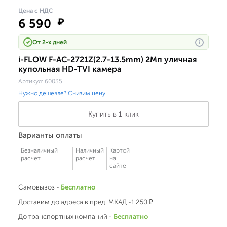
Цена с НДС
6 590
₽
От 2-х дней
i
i-FLOW F-AC-2721Z(2.7-13.5mm) 2Мп уличная
купольная HD-TVI камера
Артикул:
60035
Нужно дешевле? Снизим цену!
Купить в 1 клик
Варианты оплаты
Безналичный
Наличный
Картой
расчет
расчет
на
сайте
Самовывоз -
Бесплатно
Доставим до адреса в пред. МКАД -1 250 ₽
До транспортных компаний -
Бесплатно