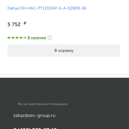
Dahua DH-HAC-PT1200AP-IL-A-0280B-S6
₽
5 752
В наличии
Мы на электронных площадках
zakaz@sec-group.ru