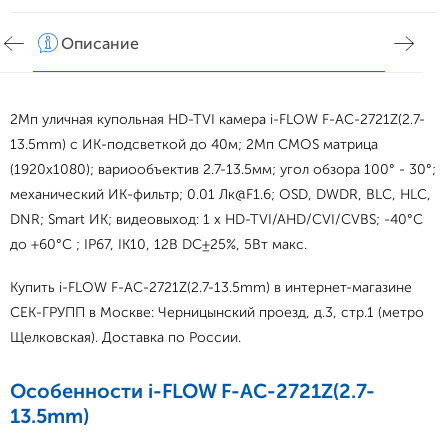
Описание
Хар
2Мп уличная купольная HD-TVI камера i-FLOW F-AC-2721Z(2.7-
13.5mm) с ИК-подсветкой до 40м; 2Мп CMOS матрица
(1920x1080); вариообъектив 2.7-13.5мм; угол обзора 100° - 30°;
механический ИК-фильтр; 0.01 Лк@F1.6; OSD, DWDR, BLC, HLC,
DNR; Smart ИК; видеовыход: 1 х HD-TVI/AHD/CVI/CVBS; -40°С
до +60°С ; IP67, IK10, 12В DC±25%, 5Вт макс.
Купить i-FLOW F-AC-2721Z(2.7-13.5mm) в интернет-магазине
СЕК-ГРУПП в Москве: Черницынский проезд, д.3, стр.1 (метро
Щелковская). Доставка по России.
Особенности i-FLOW F-AC-2721Z(2.7-
13.5mm)