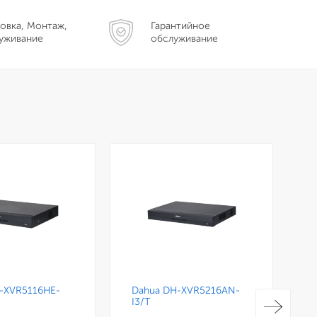
овка, Монтаж,
Гарантийное
уживание
обслуживание
-XVR5116HE-
Dahua DH-XVR5216AN-
D
I3/T
5