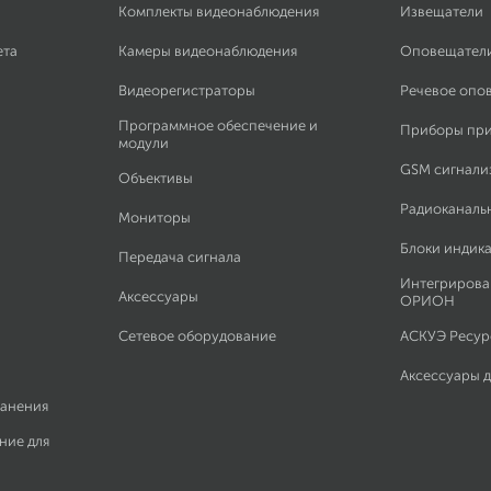
Комплекты видеонаблюдения
Извещатели
ета
Камеры видеонаблюдения
Оповещател
Видеорегистраторы
Речевое опо
Программное обеспечение и
Приборы пр
модули
GSM сигнали
Объективы
Радиоканаль
Мониторы
Блоки индик
Передача сигнала
Интегрирова
Аксессуары
ОРИОН
Сетевое оборудование
АСКУЭ Ресурс
Аксессуары 
ранения
ние для