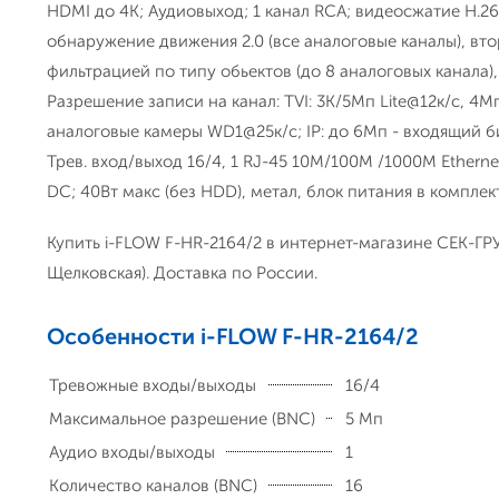
HDMI до 4К; Аудиовыход; 1 канал RCA; видеосжатие H.26
обнаружение движения 2.0 (все аналоговые каналы), вто
фильтрацией по типу обьектов (до 8 аналоговых канала),
Разрешение записи на канал: TVI: 3К/5Мп Lite@12к/с, 4Мп 
аналоговые камеры WD1@25к/с; IP: до 6Мп - входящий би
Трев. вход/выход 16/4, 1 RJ-45 10M/100M /1000M Ethernet
DC; 40Вт макс (без HDD), метал, блок питания в комплек
Купить i-FLOW F-HR-2164/2 в интернет-магазине СЕК-ГРУ
Щелковская). Доставка по России.
Особенности i-FLOW F-HR-2164/2
Тревожные входы/выходы
16/4
Максимальное разрешение (BNC)
5 Мп
Аудио входы/выходы
1
Количество каналов (BNC)
16