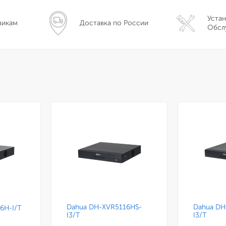
Устан
викам
Доставка по России
Обсл
Dahua DH-XVR5116HS-
Dahua DH
6H-I/T
I3/T
I3/T