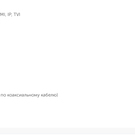
I, IP, TVI
о по коаксиальному кабелю)