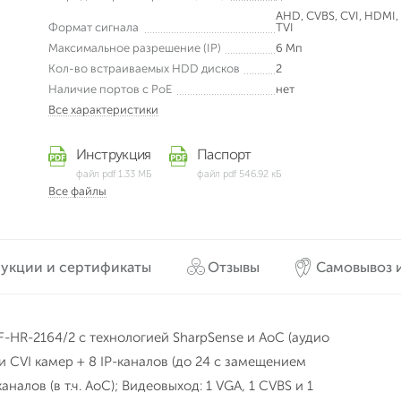
AHD, CVBS, CVI, HDMI, 
Формат сигнала
TVI
Максимальное разрешение (IP)
6 Мп
Кол-во встраиваемых HDD дисков
2
Наличие портов с PoE
нет
Все характеристики
Инструкция
Паспорт
файл pdf 1.33 МБ
файл pdf 546.92 кБ
Все файлы
укции и сертификаты
Отзывы
Самовывоз и
F-HR-2164/2 c технологией SharpSense и AoC (аудио
и CVI камер + 8 IP-каналов (до 24 с замещением
налов (в т.ч. AoC); Видеовыход: 1 VGA, 1 CVBS и 1