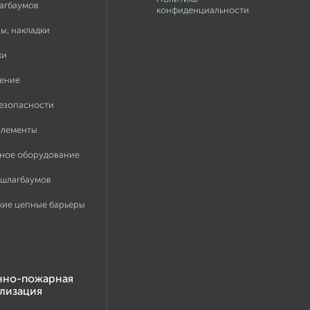
лагбаумов
конфиденциальности
ы, накладки
ки
ение
безопасности
элементы
ное оборудование
 шлагбаумов
кие цепные барьеры
нно-пожарная
лизация