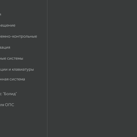
и
вещение
иемно-контрольные
зация
ные системы
ации и клавиатуры
нная система
 "Болид"
для ОПС