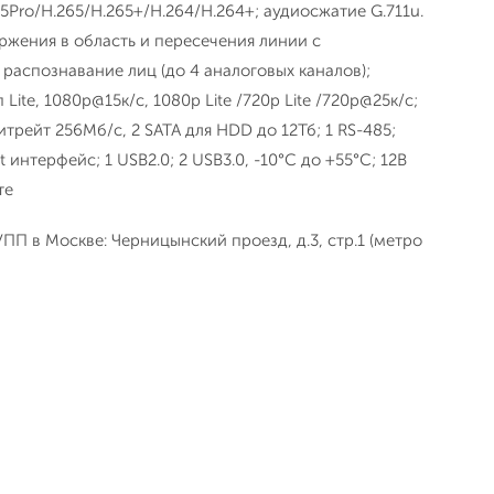
5Pro/H.265/H.265+/H.264/H.264+; аудиосжатие G.711u.
ржения в область и пересечения линии c
 распознавание лиц (до 4 аналоговых каналов);
Lite, 1080p@15к/с, 1080p Lite /720p Lite /720p@25к/с;
трейт 256Мб/с, 2 SATA для HDD до 12Тб; 1 RS-485;
 интерфейс; 1 USB2.0; 2 USB3.0, -10°C до +55°C; 12В
те
ПП в Москве: Черницынский проезд, д.3, стр.1 (метро