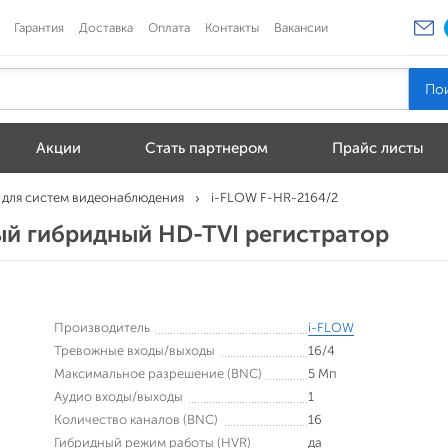
Гарантия
Доставка
Оплата
Контакты
Вакансии
Акции
Стать партнером
Прайс листы
 для систем видеонаблюдения
i-FLOW F-HR-2164/2
ый гибридный HD-TVI регистратор
Производитель
i-FLOW
Тревожные входы/выходы
16/4
Максимальное разрешение (BNC)
5 Мп
Аудио входы/выходы
1
Количество каналов (BNC)
16
Гибридный режим работы (HVR)
да