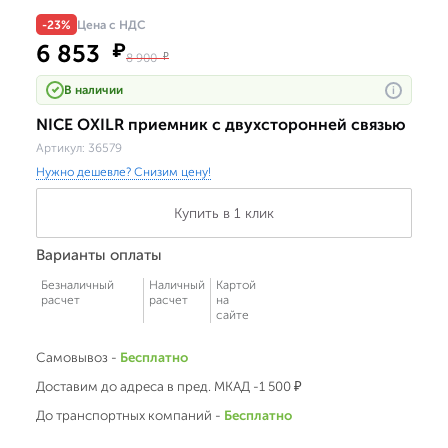
-23%
Цена с НДС
6 853
₽
8 900
₽
В наличии
i
NICE OXILR приемник с двухсторонней связью
Артикул:
36579
Нужно дешевле? Снизим цену!
Купить в 1 клик
Варианты оплаты
Безналичный
Наличный
Картой
расчет
расчет
на
сайте
Самовывоз -
Бесплатно
Доставим до адреса в пред. МКАД -1 500 ₽
До транспортных компаний -
Бесплатно