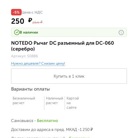
-5%
Цена с НДС
250
₽
264
₽
В наличии
i
NOTEDO Рычаг DC разъемный для DC-060
(серебро)
Артикул:
50886
Нужно дешевле? Снизим цену!
Купить в 1 клик
Варианты оплаты
Безналичный
Наличный
Картой
расчет
расчет
на
сайте
Самовывоз -
Бесплатно
Доставим до адреса в пред. МКАД -1 250 ₽